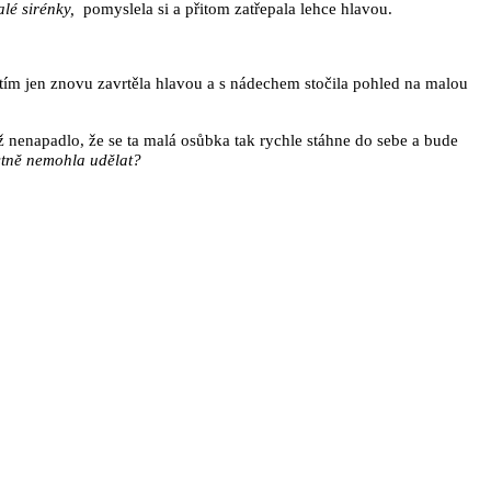
lé sirénky,
pomyslela si a přitom zatřepala lehce hlavou.
ad tím jen znovu zavrtěla hlavou a s nádechem stočila pohled na malou
ž nenapadlo, že se ta malá osůbka tak rychle stáhne do sebe a bude
astně nemohla udělat?