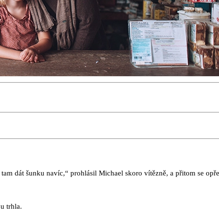
tam dát šunku navíc,“ prohlásil Michael skoro vítězně, a přitom se opřel
u trhla.