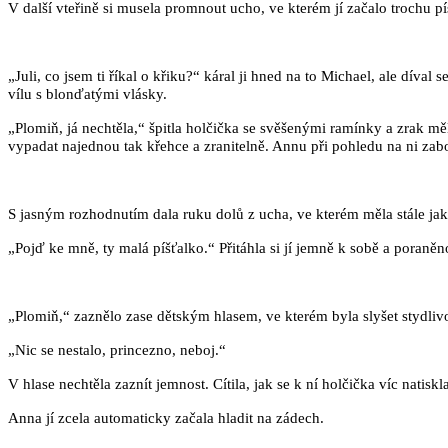
V další vteřině si musela promnout ucho, ve kterém jí začalo trochu pí
„Juli, co jsem ti říkal o křiku?“ káral ji hned na to Michael, ale dív
vílu s blonďatými vlásky.
„Plomiň, já nechtěla,“ špitla holčička se svěšenými ramínky a zrak mě
vypadat najednou tak křehce a zranitelně. Annu při pohledu na ni zabo
S jasným rozhodnutím dala ruku dolů z ucha, ve kterém měla stále jako
„Pojď ke mně, ty malá píšťalko.“ Přitáhla si jí jemně k sobě a poraně
„Plomiň,“ zaznělo zase dětským hlasem, ve kterém byla slyšet stydlivo
„Nic se nestalo, princezno, neboj.“
V hlase nechtěla zaznít jemnost. Cítila, jak se k ní holčička víc natisk
Anna jí zcela automaticky začala hladit na zádech.