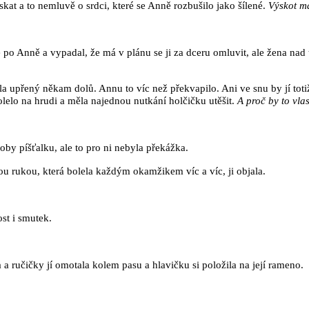
skat a to nemluvě o srdci, které se Anně rozbušilo jako šílené.
Výskot ma
al se po Anně a vypadal, že má v plánu se ji za dceru omluvit, ale žena n
la upřený někam dolů. Annu to víc než překvapilo. Ani ve snu by jí toti
lelo na hrudi a měla najednou nutkání holčičku utěšit.
A proč by to vl
by píšťalku, ale to pro ni nebyla překážka.
nou rukou, která bolela každým okamžikem víc a víc, ji objala.
st i smutek.
la a ručičky jí omotala kolem pasu a hlavičku si položila na její rameno.