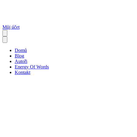
Můj účet
Domů
Blog
Autoři
Energy Of Words
Kontakt