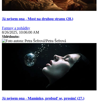
Já nejsem ona - Most na druhou stranu (28.)
Fantasy a pohádky
8/26/2025, 10:06:00 AM
Shlédnuto:
Petra Šefrová
Já nejsem ona - Maminko, probuď se, prosím! (27.)