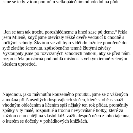
jsme se tedy v tom ponurém velkopátečním odpoledni na půdu.
„Jen se tam tak trochu porozhlédneme a hned zase půjdeme,“ řekla
jsem Mileně, když jsme otevíraly těžké dveře vedoucí k chodbě s
točitými schody. Škvírou ve zdi bylo vidět do ložnice ponořené do
sytě zlatého šerosvitu, způsobeného temně žlutými závěsy.
Vystoupaly jsme po rozvrzaných schodech nahoru, aby se před námi
rozprostřela prostorná podlouhlá místnost s velkým temně zeleným
křeslem uprostřed.
Najednou, jako mávnutím kouzelného proutku, jsme se z vážených
a možná příliš usedlých dospívajících slečen, které si občas snaží
vhodným oblečením a líčením spíš nějaký ten rok přidat, proměnily
zpátky v ty malé, rozpustilé a trochu nevycválané holky, které za
každou cenu chtějí na vlastní kůži zažít alespoň něco z toho tajemna,
o kterém se dočetly v pohádkových knížkách.