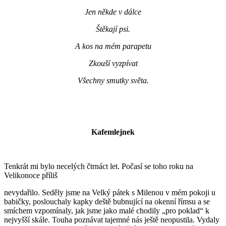
Jen někde v dálce
Štěkají psi.
A kos na mém parapetu
Zkouší vyzpívat
Všechny smutky světa.
Kafemlejnek
Tenkrát mi bylo necelých čtrnáct let. Počasí se toho roku na
Velikonoce příliš
nevydařilo. Seděly jsme na Velký pátek s Milenou v mém pokoji u
babičky, poslouchaly kapky deště bubnující na okenní římsu a se
smíchem vzpomínaly, jak jsme jako malé chodily „pro poklad“ k
nejvyšší skále. Touha poznávat tajemné nás ještě neopustila. Vydaly