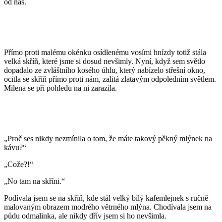
od nás.
Přímo proti malému okénku osídlenému vosími hnízdy totiž stála
velká skříň, které jsme si dosud nevšimly. Nyní, když sem světlo
dopadalo ze zvláštního kosého úhlu, který nabízelo střešní okno,
ocitla se skříň přímo proti nám, zalitá zlatavým odpoledním světlem.
Milena se při pohledu na ni zarazila.
„Proč ses nikdy nezmínila o tom, že máte takový pěkný mlýnek na
kávu?“
„Cože?!“
„No tam na skříni.“
Podívala jsem se na skříň, kde stál velký bílý kafemlejnek s ručně
malovaným obrazem modrého větrného mlýna. Chodívala jsem na
půdu odmalinka, ale nikdy dřív jsem si ho nevšimla.