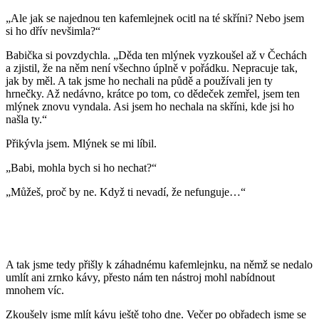
„Ale jak se najednou ten kafemlejnek ocitl na té skříni? Nebo jsem
si ho dřív nevšimla?“
Babička si povzdychla. „Děda ten mlýnek vyzkoušel až v Čechách
a zjistil, že na něm není všechno úplně v pořádku. Nepracuje tak,
jak by měl. A tak jsme ho nechali na půdě a používali jen ty
hrnečky. Až nedávno, krátce po tom, co dědeček zemřel, jsem ten
mlýnek znovu vyndala. Asi jsem ho nechala na skříni, kde jsi ho
našla ty.“
Přikývla jsem. Mlýnek se mi líbil.
„Babi, mohla bych si ho nechat?“
„Můžeš, proč by ne. Když ti nevadí, že nefunguje…“
A tak jsme tedy přišly k záhadnému kafemlejnku, na němž se nedalo
umlít ani zrnko kávy, přesto nám ten nástroj mohl nabídnout
mnohem víc.
Zkoušely jsme mlít kávu ještě toho dne. Večer po obřadech jsme se