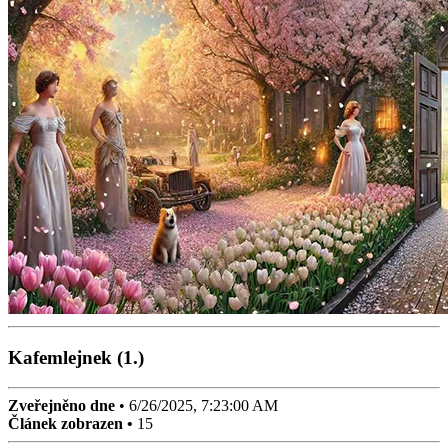
Kafemlejnek (1.)
Zveřejněno dne
•
6/26/2025, 7:23:00 AM
Článek zobrazen •
15