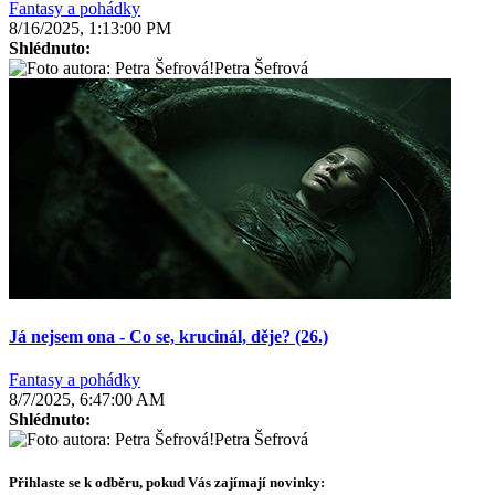
Fantasy a pohádky
8/16/2025, 1:13:00 PM
Shlédnuto:
Petra Šefrová
Já nejsem ona - Co se, krucinál, děje? (26.)
Fantasy a pohádky
8/7/2025, 6:47:00 AM
Shlédnuto:
Petra Šefrová
Přihlaste se k odběru, pokud Vás zajímají novinky: