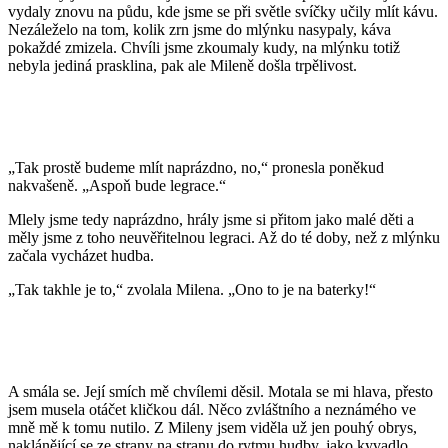
vydaly znovu na půdu, kde jsme se při světle svíčky učily mlít kávu.
Nezáleželo na tom, kolik zrn jsme do mlýnku nasypaly, káva
pokaždé zmizela. Chvíli jsme zkoumaly kudy, na mlýnku totiž
nebyla jediná prasklina, pak ale Mileně došla trpělivost.
„Tak prostě budeme mlít naprázdno, no,“ pronesla poněkud
nakvašeně. „Aspoň bude legrace.“
Mlely jsme tedy naprázdno, hrály jsme si přitom jako malé děti a
měly jsme z toho neuvěřitelnou legraci. Až do té doby, než z mlýnku
začala vycházet hudba.
„Tak takhle je to,“ zvolala Milena. „Ono to je na baterky!“
A smála se. Její smích mě chvílemi děsil. Motala se mi hlava, přesto
jsem musela otáčet kličkou dál. Něco zvláštního a neznámého ve
mně mě k tomu nutilo. Z Mileny jsem viděla už jen pouhý obrys,
naklánějící se ze strany na stranu do rytmu hudby, jako kyvadlo.