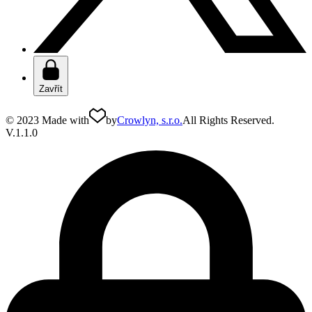
Zavřít
© 2023 Made with
by
Crowlyn, s.r.o.
All Rights Reserved.
V.1.1.0