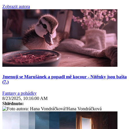
Zobrazit autora
Jmenuji se Marušánek a popadl mě kocour - Nítěnky jsou bašta
(7.)
Fantasy a pohádky
8/23/2025, 10:16:00 AM
Shlédnuto:
Hana Vondráčková