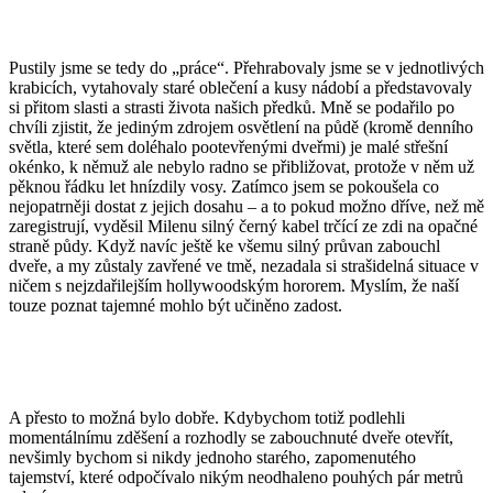
Pustily jsme se tedy do „práce“. Přehrabovaly jsme se v jednotlivých
krabicích, vytahovaly staré oblečení a kusy nádobí a představovaly
si přitom slasti a strasti života našich předků. Mně se podařilo po
chvíli zjistit, že jediným zdrojem osvětlení na půdě (kromě denního
světla, které sem doléhalo pootevřenými dveřmi) je malé střešní
okénko, k němuž ale nebylo radno se přibližovat, protože v něm už
pěknou řádku let hnízdily vosy. Zatímco jsem se pokoušela co
nejopatrněji dostat z jejich dosahu – a to pokud možno dříve, než mě
zaregistrují, vyděsil Milenu silný černý kabel trčící ze zdi na opačné
straně půdy. Když navíc ještě ke všemu silný průvan zabouchl
dveře, a my zůstaly zavřené ve tmě, nezadala si strašidelná situace v
ničem s nejzdařilejším hollywoodským hororem. Myslím, že naší
touze poznat tajemné mohlo být učiněno zadost.
A přesto to možná bylo dobře. Kdybychom totiž podlehli
momentálnímu zděšení a rozhodly se zabouchnuté dveře otevřít,
nevšimly bychom si nikdy jednoho starého, zapomenutého
tajemství, které odpočívalo nikým neodhaleno pouhých pár metrů