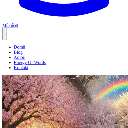
Můj účet
Domů
Blog
Autoři
Energy Of Words
Kontakt