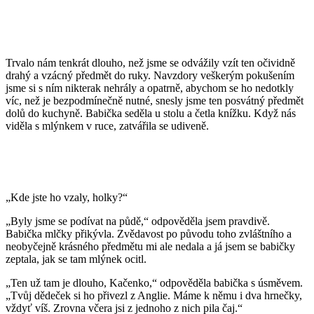
Trvalo nám tenkrát dlouho, než jsme se odvážily vzít ten očividně
drahý a vzácný předmět do ruky. Navzdory veškerým pokušením
jsme si s ním nikterak nehrály a opatrně, abychom se ho nedotkly
víc, než je bezpodmínečně nutné, snesly jsme ten posvátný předmět
dolů do kuchyně. Babička seděla u stolu a četla knížku. Když nás
viděla s mlýnkem v ruce, zatvářila se udiveně.
„Kde jste ho vzaly, holky?“
„Byly jsme se podívat na půdě,“ odpověděla jsem pravdivě.
Babička mlčky přikývla. Zvědavost po původu toho zvláštního a
neobyčejně krásného předmětu mi ale nedala a já jsem se babičky
zeptala, jak se tam mlýnek ocitl.
„Ten už tam je dlouho, Kačenko,“ odpověděla babička s úsměvem.
„Tvůj dědeček si ho přivezl z Anglie. Máme k němu i dva hrnečky,
vždyť víš. Zrovna včera jsi z jednoho z nich pila čaj.“