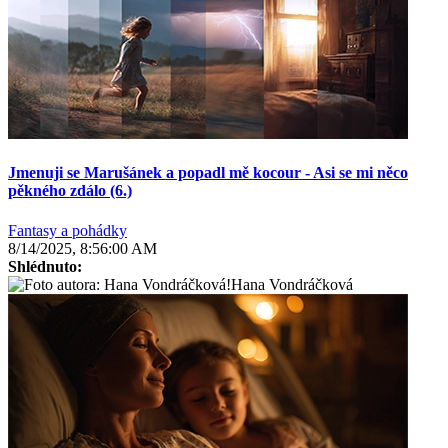
Jmenuji se Marušánek a popadl mě kocour - Asi se mi něco
pěkného zdálo (6.)
Fantasy a pohádky
8/14/2025, 8:56:00 AM
Shlédnuto:
Hana Vondráčková