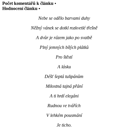
Počet komentářů k článku
•
Hodnocení článku •
Nebe se odělo barvami duhy
Něžný vánek se dotkl rozkvetlé třešně
A dvůr je rázem jako po svatbě
Plný jemných bílých plátků
Pro štěstí
A lásku
Déšť šeptá tulipánům
Milostná tajná přání
A ti hrdí elegáni
Rudnou ve tvářích
V lehkém pousmání
Je ticho.