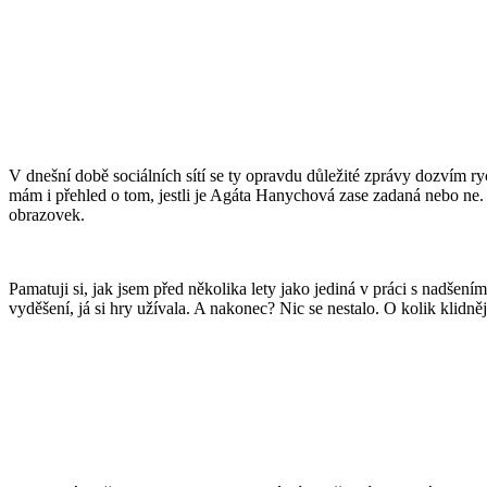
V dnešní době sociálních sítí se ty opravdu důležité zprávy dozvím ryc
mám i přehled o tom, jestli je Agáta Hanychová zase zadaná nebo ne. A
obrazovek.
Pamatuji si, jak jsem před několika lety jako jediná v práci s nadšení
vyděšení, já si hry užívala. A nakonec? Nic se nestalo. O kolik klidně