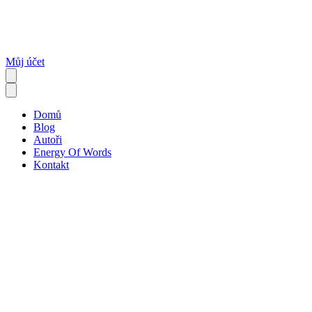
Můj účet
Domů
Blog
Autoři
Energy Of Words
Kontakt