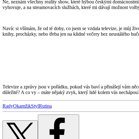
Ne, neznám všechny reality show, které hýbou českými domácnostmi. A 
vyhovuje, a na streamovacích službách, které mi dávají možnost volb
Navíc si všímám, že od té doby, co jsem se vzdala televize, je můj ž
knihy, procházky, nebo třeba jen na klidné večery bez neustálého huče
Televize a zprávy jsou v pořádku, pokud vás baví a přinášejí vám něc
důležité? A co vy – máte nějaký zvyk, který lidé kolem vás nechápou? M
Rady
Okamžik
Styl
Rutina