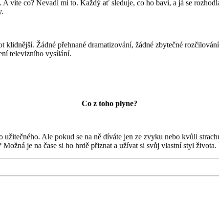
víte co? Nevadí mi to. Každý ať sleduje, co ho baví, a já se rozhodla
y.
ivot klidnější. Žádné přehnané dramatizování, žádné zbytečné rozčilová
ní televizního vysílání.
Co z toho plyne?
o užitečného. Ale pokud se na ně díváte jen ze zvyku nebo kvůli strach
ožná je na čase si ho hrdě přiznat a užívat si svůj vlastní styl života.