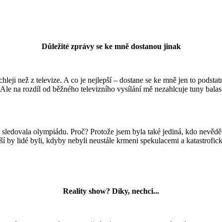
Důležité zprávy se ke mně dostanou jinak
hleji než z televize. A co je nejlepší – dostane se ke mně jen to podst
le na rozdíl od běžného televizního vysílání mě nezahlcuje tuny balast
m sledovala olympiádu. Proč? Protože jsem byla také jediná, kdo nevěděl
jší by lidé byli, kdyby nebyli neustále krmeni spekulacemi a katastrofic
Reality show? Díky, nechci...