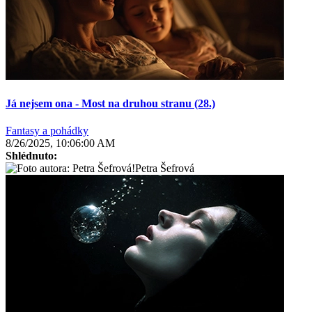
Já nejsem ona - Most na druhou stranu (28.)
Fantasy a pohádky
8/26/2025, 10:06:00 AM
Shlédnuto:
Petra Šefrová