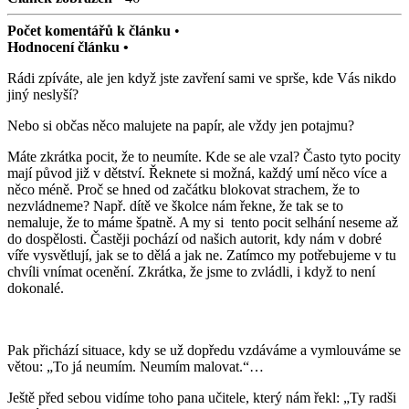
Počet komentářů k článku
•
Hodnocení článku •
Rádi zpíváte, ale jen když jste zavření sami ve sprše, kde Vás nikdo
jiný neslyší?
Nebo si občas něco malujete na papír, ale vždy jen potajmu?
Máte zkrátka pocit, že to neumíte. Kde se ale vzal? Často tyto pocity
mají původ již v dětství. Řeknete si možná, každý umí něco více a
něco méně. Proč se hned od začátku blokovat strachem, že to
nezvládneme? Např. dítě ve školce nám řekne, že tak se to
nemaluje, že to máme špatně. A my si
tento pocit selhání neseme až
do dospělosti. Častěji pochází od našich autorit, kdy nám v dobré
víře vysvětlují, jak se to dělá a jak ne. Zatímco my potřebujeme v tu
chvíli vnímat ocenění. Zkrátka, že jsme to zvládli, i když to není
dokonalé.
Pak přichází situace, kdy se už dopředu vzdáváme a vymlouváme se
větou: „To já neumím. Neumím malovat.“…
Ještě před sebou vidíme toho pana učitele, který nám řekl: „Ty radši