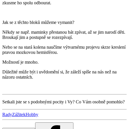
zkusme ho spolu odbourat.
Jak se z těchto bloků můžeme vymanit?
Někdy se např. maminky přestanou bát zpívat, až se jim narodí děti.
Broukají jim a postupně se rozezpívají.
Nebo se na stará kolena naučíme výtvarnému projevu skrze kreslení
pravou mozkovou hemisférou.
Možností je mnoho.
Důležité může být i uvědomění si, že záleží spíše na nás než na
názoru ostatních.
Setkali jste se s podobnými pocity i Vy? Co Vám osobně pomohlo?
Rady
Zážitek
Hobby