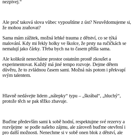
nezpívej.“
Ale proč taková slova vůbec vypouštíme z úst? Neuvědomujeme si,
že mohou zraňovat?
Sama mám zážitek, možná lehké trauma z dětství, co se týká
malování. Kdy mi řekly holky ve školce, že prsty na ručičkách se
nemalují jako čárky. Třeba bych na to časem přišla sama.
Ale kolikrát nenecháme prostor ostatním prostě zkoušet a
experimentovat. Každý má jiné tempo rozvoje. Dejme dětem
důvěru, že to zvládnou časem sami. Možná nás potom i překvapí
svým talentem.
Hlavně nedávejte lidem „nálepky“ typu – „škrábal“, „hluchý“,
protože těch se pak těžko zbavuje.
Buďme především sami k sobě hodní, respektujme své rezervy a
rozvíjejme
se podle našeho zájmu, ale zároveň buďme otevření i
pro další možnosti. Nenechme si v sobě onen blok z dětství, ale