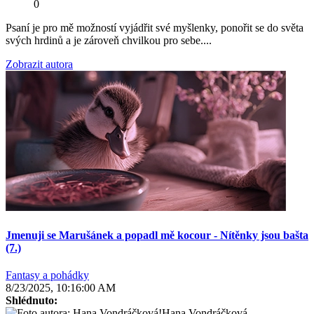
0
Psaní je pro mě možností vyjádřit své myšlenky, ponořit se do světa
svých hrdinů a je zároveň chvilkou pro sebe....
Zobrazit autora
Jmenuji se Marušánek a popadl mě kocour - Nítěnky jsou bašta
(7.)
Fantasy a pohádky
8/23/2025, 10:16:00 AM
Shlédnuto:
Hana Vondráčková