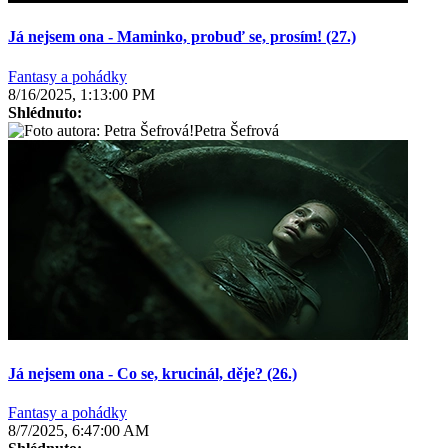
Já nejsem ona - Maminko, probuď se, prosím! (27.)
Fantasy a pohádky
8/16/2025, 1:13:00 PM
Shlédnuto:
Petra Šefrová
Já nejsem ona - Co se, krucinál, děje? (26.)
Fantasy a pohádky
8/7/2025, 6:47:00 AM