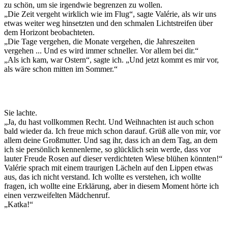
zu schön, um sie irgendwie begrenzen zu wollen.
„Die Zeit vergeht wirklich wie im Flug“, sagte Valérie, als wir uns
etwas weiter weg hinsetzten und den schmalen Lichtstreifen über
dem Horizont beobachteten.
„Die Tage vergehen, die Monate vergehen, die Jahreszeiten
vergehen ... Und es wird immer schneller. Vor allem bei dir.“
„Als ich kam, war Ostern“, sagte ich. „Und jetzt kommt es mir vor,
als wäre schon mitten im Sommer.“
Sie lachte.
„Ja, du hast vollkommen Recht. Und Weihnachten ist auch schon
bald wieder da. Ich freue mich schon darauf. Grüß alle von mir, vor
allem deine Großmutter. Und sag ihr, dass ich an dem Tag, an dem
ich sie persönlich kennenlerne, so glücklich sein werde, dass vor
lauter Freude Rosen auf dieser verdichteten Wiese blühen könnten!“
Valérie sprach mit einem traurigen Lächeln auf den Lippen etwas
aus, das ich nicht verstand. Ich wollte es verstehen, ich wollte
fragen, ich wollte eine Erklärung, aber in diesem Moment hörte ich
einen verzweifelten Mädchenruf.
„Katka!“