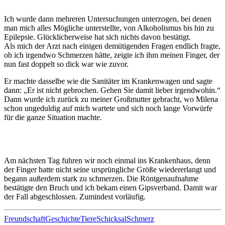
Ich wurde dann mehreren Untersuchungen unterzogen, bei denen
man mich alles Mögliche unterstellte, von Alkoholismus bis hin zu
Epilepsie. Glücklicherweise hat sich nichts davon bestätigt.
Als mich der Arzt nach einigen demütigenden Fragen endlich fragte,
ob ich irgendwo Schmerzen hätte, zeigte ich ihm meinen Finger, der
nun fast doppelt so dick war wie zuvor.
Er machte dasselbe wie die Sanitäter im Krankenwagen und sagte
dann: „Er ist nicht gebrochen. Gehen Sie damit lieber irgendwohin.“
Dann wurde ich zurück zu meiner Großmutter gebracht, wo Milena
schon ungeduldig auf mich wartete und sich noch lange Vorwürfe
für die ganze Situation machte.
Am nächsten Tag fuhren wir noch einmal ins Krankenhaus, denn
der Finger hatte nicht seine ursprüngliche Größe wiedererlangt und
begann außerdem stark zu schmerzen. Die Röntgenaufnahme
bestätigte den Bruch und ich bekam einen Gipsverband. Damit war
der Fall abgeschlossen. Zumindest vorläufig.
Freundschaft
Geschichte
Tiere
Schicksal
Schmerz