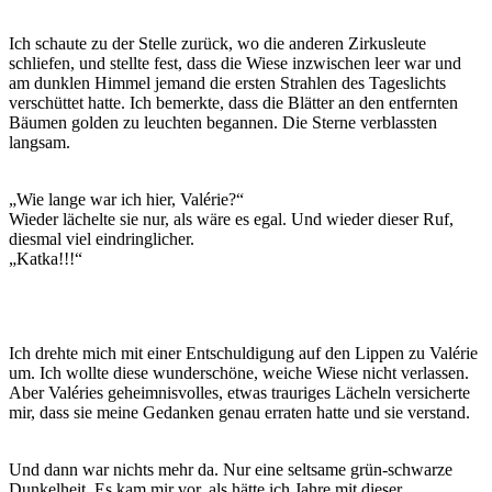
Ich schaute zu der Stelle zurück, wo die anderen Zirkusleute
schliefen, und stellte fest, dass die Wiese inzwischen leer war und
am dunklen Himmel jemand die ersten Strahlen des Tageslichts
verschüttet hatte. Ich bemerkte, dass die Blätter an den entfernten
Bäumen golden zu leuchten begannen. Die Sterne verblassten
langsam.
„Wie lange war ich hier, Valérie?“
Wieder lächelte sie nur, als wäre es egal. Und wieder dieser Ruf,
diesmal viel eindringlicher.
„Katka!!!“
Ich drehte mich mit einer Entschuldigung auf den Lippen zu Valérie
um. Ich wollte diese wunderschöne, weiche Wiese nicht verlassen.
Aber Valéries geheimnisvolles, etwas trauriges Lächeln versicherte
mir, dass sie meine Gedanken genau erraten hatte und sie verstand.
Und dann war nichts mehr da. Nur eine seltsame grün-schwarze
Dunkelheit. Es kam mir vor, als hätte ich Jahre mit dieser