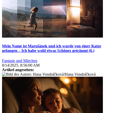
Mein Name ist Marušánek und ich wurde von einer Katze
gefangen – Ich habe wohl etwas Schönes geträumt (6.)
Fantasie und Märchen
8/14/2025, 8:56:00 AM
Artikel angesehen:
Hana Vondráčková