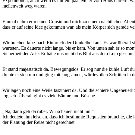
Expeditionen, auch wenn es nur ein paar Meter vom Haus entfernt war
meilenweit weg waren.
Einmal nahm er meinen Cousin und mich zu einem nächtlichen Abenteue
dass er auf seine Idee gekommen war, als mein Körper sich gerade verg
Wir brachen kurz nach Einbruch der Dunkelheit auf. Es war überall st
warteten. Es dauerte nicht lange, bis er kam. Von unten sah er so mon
Sicherheit der Äste. Er hätte uns nicht das Blut aus dem Leib geschni
Er stand majestätisch da. Bewegungslos. Er sog nur die kühle Luft d
drehte er sich um und ging mit langsamen, würdevollen Schritten in d
Wir lagen noch eine Weile fasziniert da. Und die schiere Ungeheuerli
logisch. Überall gibt es viele Bäume und Büsche.
„Na, dann geh da rüber. Wir schauen nicht hin.“
Ich deutete ihm leise an, dass ich bestimmte Requisiten brauchte, di
der Planung der Reise nicht gerechnet.