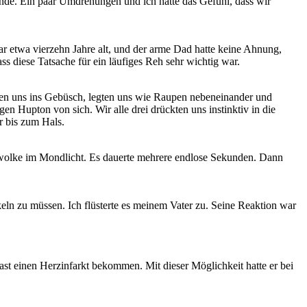
inde. Ein paar Umdrehungen und ich hatte das Gefühl, dass wir
ar etwa vierzehn Jahre alt, und der arme Dad hatte keine Ahnung,
ss diese Tatsache für ein läufiges Reh sehr wichtig war.
ckten uns ins Gebüsch, legten uns wie Raupen nebeneinander und
en Hupton von sich. Wir alle drei drückten uns instinktiv in die
r bis zum Hals.
mpfwolke im Mondlicht. Es dauerte mehrere endlose Sekunden. Dann
keln zu müssen. Ich flüsterte es meinem Vater zu. Seine Reaktion war
ast einen Herzinfarkt bekommen. Mit dieser Möglichkeit hatte er bei