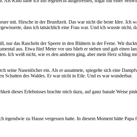
. Als Kind habe ich ihn regelrecht aufgefressen, sogar mit einer Seilw
r mit. Hirsche in der Brunftzeit. Das war nicht die beste Idee. Ich w
ewisserte, dass ich tatsächlich eine Frau war. Und ich wusste nicht, da
ill, nur das Rascheln der Speere in den Blättern in der Ferne. Wir du
umental aus. Etwa fünf Meter vor uns blieb er stehen und gab einen lang
tten. Ich weiß nicht, wie es den anderen ging, aber mein Herz schlug mi
urch seine Nasenlöcher ein. Als er ausatmete, spiegelte sich eine Da
en Schatten des Waldes. Er war nicht in Eile. Und es war wunderbar.
chkeit dieses Erlebnisses brachte mich dazu, auf ganz banale Weise pin
e ich irgendwie zu Hause vergessen hatte. In diesem Moment hätte Papa f