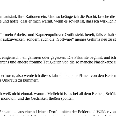
 lautstark ihre Rationen ein. Und so beäuge ich die Pracht, breche di
und hoffe, dass er mich wärmt, wenn es soweit ist, dass ich wirklich
r mein Arbeits- und Kapuzenpullover-Outfit steht, bereit, falls es kalt
per aufzuwecken, sondern auch die „Software“ meines Gehirns neu zu st
 eingemacht, eingefroren oder gegessen. Die Pilzernte beginnt, und ic
Gartens und andere fromme Tätigkeiten vor, die so manche Naschkatze 
hr erfroren, also werde ich dieses Jahr einfach die Planen von den Bee
es Unkrauts zu kümmern.
Ich weiß nicht einmal, warum. Vielleicht ist es bei all dem Reiben, Sc
n monoton, und die Gedanken fließen spontan.
. Er stammte aus einem kleinen Dorf inmitten der Felder und Wälder v