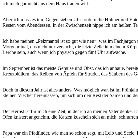
ich mich gar nicht aus dem Haus trauen will.
Aber ich muss es tun. Gegen sieben Uhr fordern die Hühner und Enten
Resten vom Abendessen. In der Zwischenzeit nippe ich am heißen Tee 
Ich habe meinen „Pelzmantel ist so gut wie neu“, was im Fachjargon fü
Morgenritual, das nicht nur versucht, die letzte Zelle in meinem Kör
Lerche sein, auch wenn ich physisch gegen fünf Uhr aufwache.
Im September ist das meiste Gemüse und Obst, das ich anbaue, bereits
Kreuzblütlern, das Reiben von Äpfeln für Strudel, das Säubern des 
Doch in diesem Jahr ist alles anders. Was möglich war, ist im Frühja
kleinen Viecher hereinlassen, um sich um den Rest der Samen und d
Der Herbst ist für mich eine Zeit, in der ich an meinen Vater denke. 
Ofen knistert angenehm, die Katzen kuscheln sich an mich, schnurre
Papa war ein Pfadfinder, wie man so schön sagt, mit Leib und Seele