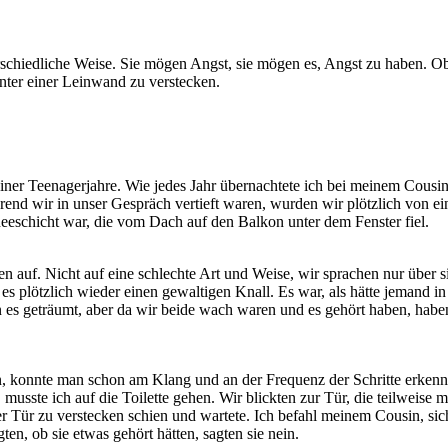
rschiedliche Weise. Sie mögen Angst, sie mögen es, Angst zu haben. O
inter einer Leinwand zu verstecken.
ner Teenagerjahre. Wie jedes Jahr übernachtete ich bei meinem Cousin 
rend wir in unser Gespräch vertieft waren, wurden wir plötzlich von e
hneeschicht war, die vom Dach auf den Balkon unter dem Fenster fiel.
 auf. Nicht auf eine schlechte Art und Weise, wir sprachen nur über 
ab es plötzlich wieder einen gewaltigen Knall. Es war, als hätte jeman
es geträumt, aber da wir beide wach waren und es gehört haben, haben
 konnte man schon am Klang und an der Frequenz der Schritte erkennen
musste ich auf die Toilette gehen. Wir blickten zur Tür, die teilweise 
er Tür zu verstecken schien und wartete. Ich befahl meinem Cousin, sich
ten, ob sie etwas gehört hätten, sagten sie nein.