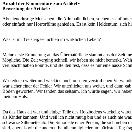
Anzahl der Kommentare zum Artikel
•
Bewertung der Artikel •
Abenteuerlustige Menschen, die Adrenalin lieben, suchen es auf unte
oder einfach nur Horrorfilme genießen. Es ist kein Heldentum, sich h
Was ist mit Geistergeschichten im wirklichen Leben?
Meine erste Erinnerung an das Übernatürliche stammt aus der Zeit mei
Mögliche. Die Zeit verging schnell, wir haben sie nicht bemerkt. Wäh
verursacht haben könnte, und stellten fest, dass es nur eine nasse Sc
Wir redeten weiter und weckten auch unseren verstorbenen Verwandten
war sicher einer der Fehler. Wir unterhielten uns weiter, und dann g
Boden geworfen. Wir fanden das seltsam. Ich würde sagen, wir haben 
meinem Hals.
Da das Haus alt war und einige Teile des Holzbodens wackelig waren,
als Kinder kannten. Und weil ich nicht mutig bin und es auch nie war, 
schwarze Silhouette ab. Die Silhouette einer Person, die sich neben d
sind, aber als wir die anderen Familienmitglieder am nächsten Tag frag