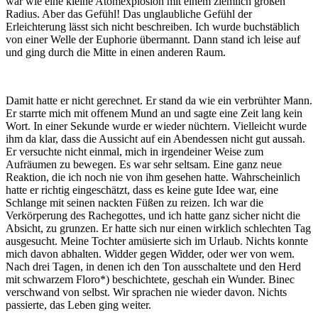
war wie eine kleine Atomexplosion mit einem ziemlich großen
Radius. Aber das Gefühl! Das unglaubliche Gefühl der
Erleichterung lässt sich nicht beschreiben. Ich wurde buchstäblich
von einer Welle der Euphorie übermannt. Dann stand ich leise auf
und ging durch die Mitte in einen anderen Raum.
Damit hatte er nicht gerechnet. Er stand da wie ein verbrühter Mann.
Er starrte mich mit offenem Mund an und sagte eine Zeit lang kein
Wort. In einer Sekunde wurde er wieder nüchtern. Vielleicht wurde
ihm da klar, dass die Aussicht auf ein Abendessen nicht gut aussah.
Er versuchte nicht einmal, mich in irgendeiner Weise zum
Aufräumen zu bewegen. Es war sehr seltsam. Eine ganz neue
Reaktion, die ich noch nie von ihm gesehen hatte. Wahrscheinlich
hatte er richtig eingeschätzt, dass es keine gute Idee war, eine
Schlange mit seinen nackten Füßen zu reizen. Ich war die
Verkörperung des Rachegottes, und ich hatte ganz sicher nicht die
Absicht, zu grunzen. Er hatte sich nur einen wirklich schlechten Tag
ausgesucht. Meine Tochter amüsierte sich im Urlaub. Nichts konnte
mich davon abhalten. Widder gegen Widder, oder wer von wem.
Nach drei Tagen, in denen ich den Ton ausschaltete und den Herd
mit schwarzem Floro*) beschichtete, geschah ein Wunder. Binec
verschwand von selbst. Wir sprachen nie wieder davon. Nichts
passierte, das Leben ging weiter.