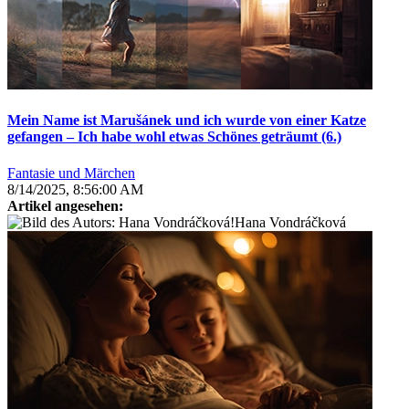
Mein Name ist Marušánek und ich wurde von einer Katze
gefangen – Ich habe wohl etwas Schönes geträumt (6.)
Fantasie und Märchen
8/14/2025, 8:56:00 AM
Artikel angesehen:
Hana Vondráčková