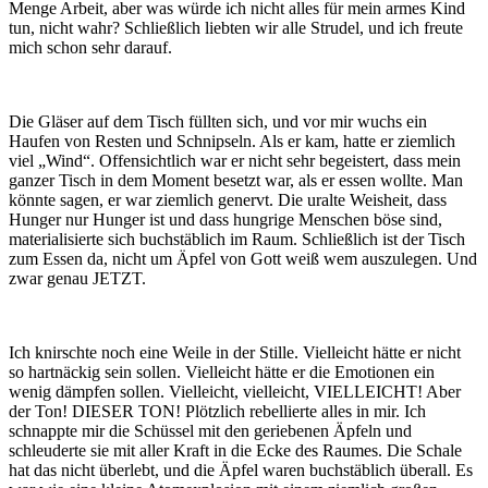
Menge Arbeit, aber was würde ich nicht alles für mein armes Kind
tun, nicht wahr? Schließlich liebten wir alle Strudel, und ich freute
mich schon sehr darauf.
Die Gläser auf dem Tisch füllten sich, und vor mir wuchs ein
Haufen von Resten und Schnipseln. Als er kam, hatte er ziemlich
viel „Wind“. Offensichtlich war er nicht sehr begeistert, dass mein
ganzer Tisch in dem Moment besetzt war, als er essen wollte. Man
könnte sagen, er war ziemlich genervt. Die uralte Weisheit, dass
Hunger nur Hunger ist und dass hungrige Menschen böse sind,
materialisierte sich buchstäblich im Raum. Schließlich ist der Tisch
zum Essen da, nicht um Äpfel von Gott weiß wem auszulegen. Und
zwar genau JETZT.
Ich knirschte noch eine Weile in der Stille. Vielleicht hätte er nicht
so hartnäckig sein sollen. Vielleicht hätte er die Emotionen ein
wenig dämpfen sollen. Vielleicht, vielleicht, VIELLEICHT! Aber
der Ton! DIESER TON! Plötzlich rebellierte alles in mir. Ich
schnappte mir die Schüssel mit den geriebenen Äpfeln und
schleuderte sie mit aller Kraft in die Ecke des Raumes. Die Schale
hat das nicht überlebt, und die Äpfel waren buchstäblich überall. Es