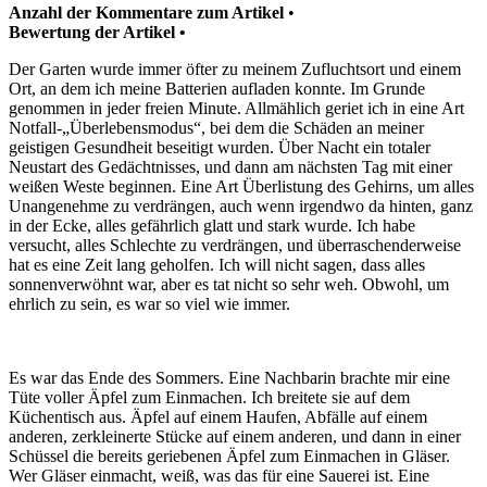
Anzahl der Kommentare zum Artikel
•
Bewertung der Artikel •
Der Garten wurde immer öfter zu meinem Zufluchtsort und einem
Ort, an dem ich meine Batterien aufladen konnte. Im Grunde
genommen in jeder freien Minute. Allmählich geriet ich in eine Art
Notfall-„Überlebensmodus“, bei dem die Schäden an meiner
geistigen Gesundheit beseitigt wurden. Über Nacht ein totaler
Neustart des Gedächtnisses, und dann am nächsten Tag mit einer
weißen Weste beginnen. Eine Art Überlistung des Gehirns, um alles
Unangenehme zu verdrängen, auch wenn irgendwo da hinten, ganz
in der Ecke, alles gefährlich glatt und stark wurde. Ich habe
versucht, alles Schlechte zu verdrängen, und überraschenderweise
hat es eine Zeit lang geholfen. Ich will nicht sagen, dass alles
sonnenverwöhnt war, aber es tat nicht so sehr weh. Obwohl, um
ehrlich zu sein, es war so viel wie immer.
Es war das Ende des Sommers. Eine Nachbarin brachte mir eine
Tüte voller Äpfel zum Einmachen. Ich breitete sie auf dem
Küchentisch aus. Äpfel auf einem Haufen, Abfälle auf einem
anderen, zerkleinerte Stücke auf einem anderen, und dann in einer
Schüssel die bereits geriebenen Äpfel zum Einmachen in Gläser.
Wer Gläser einmacht, weiß, was das für eine Sauerei ist. Eine