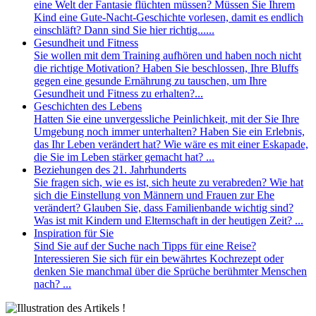
eine Welt der Fantasie flüchten müssen? Müssen Sie Ihrem
Kind eine Gute-Nacht-Geschichte vorlesen, damit es endlich
einschläft? Dann sind Sie hier richtig......
Gesundheit und Fitness
Sie wollen mit dem Training aufhören und haben noch nicht
die richtige Motivation? Haben Sie beschlossen, Ihre Bluffs
gegen eine gesunde Ernährung zu tauschen, um Ihre
Gesundheit und Fitness zu erhalten?...
Geschichten des Lebens
Hatten Sie eine unvergessliche Peinlichkeit, mit der Sie Ihre
Umgebung noch immer unterhalten? Haben Sie ein Erlebnis,
das Ihr Leben verändert hat? Wie wäre es mit einer Eskapade,
die Sie im Leben stärker gemacht hat? ...
Beziehungen des 21. Jahrhunderts
Sie fragen sich, wie es ist, sich heute zu verabreden? Wie hat
sich die Einstellung von Männern und Frauen zur Ehe
verändert? Glauben Sie, dass Familienbande wichtig sind?
Was ist mit Kindern und Elternschaft in der heutigen Zeit? ...
Inspiration für Sie
Sind Sie auf der Suche nach Tipps für eine Reise?
Interessieren Sie sich für ein bewährtes Kochrezept oder
denken Sie manchmal über die Sprüche berühmter Menschen
nach? ...