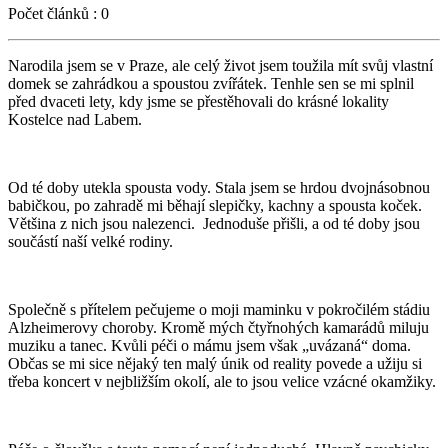
Počet článků :
0
Narodila jsem se v Praze, ale celý život jsem toužila mít svůj vlastní
domek se zahrádkou a spoustou zvířátek. Tenhle sen se mi splnil
před dvaceti lety, kdy jsme se přestěhovali do krásné lokality
Kostelce nad Labem.
Od té doby utekla spousta vody. Stala jsem se hrdou dvojnásobnou
babičkou, po zahradě mi běhají slepičky, kachny a spousta koček.
Většina z nich jsou nalezenci.
Jednoduše přišli, a od té doby jsou
součástí naší velké rodiny.
Společně s přítelem pečujeme o moji maminku v pokročilém stádiu
Alzheimerovy choroby. Kromě mých čtyřnohých kamarádů miluju
muziku a tanec. Kvůli péči o mámu jsem však „uvázaná“ doma.
Občas se mi sice nějaký ten malý únik od reality povede a užiju si
třeba koncert v nejbližším okolí, ale to jsou velice vzácné okamžiky.