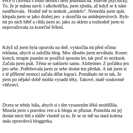
Péče o člověka s touto nemocí není jednoduchá. Hlavně psychicky.
To, že je máma navíc i alkoholička, jsem zjistila, až když se k nám
nastěhovala.
Hodně mě to tenkrát „semlelo“. Nemohla jsem spát,
klepala jsem se jako drahej pes
a skončila na antidepresivech. Bylo
mi po nich blbě a cítila jsem se, jako za sklem a rozhodně jsem to
nepovažovala za konečné řešení.
Když už jsem byla opravdu na dně, vyskočila mi před očima
reklama, abych si založila blog. Moc dlouho jsem neváhala. Konec
konců, terapie psaním se používá spoustu let, tak proč to nezkusit.
Začala jsem psát. Téma se nabízelo samo. Alzheimer. Z počátku jen
pro sebe. Potřebovala jsem ze sebe dostat ten přetlak. A tak jsem si
z té příšerné nemoci začala dělat legraci. Pomáhalo mi to tak, že
jsem po nějaké době mohla vysadit léky. Takové, malé soukromé
vítězství.
Dcera se tehdy bála, abych si s tím vysazením léků neublížila.
Musela jsem s pravdou ven a k blogu se přiznat. Pomohla mi jej
dostat mezi lidi a může vlastně za to, že se ze mě na stará kolena
stala opravdová bloggerka.