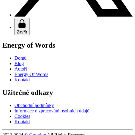
Zavřít
Energy of Words
Domů
Blog
Autoři
Energy Of Words
Kontakt
Užitečné odkazy
Obchodní podmínky
Informace o zpracování osobních údajů
Cookies
Kontakt
2023-2024
© Crowlyn
All Rights Reserved