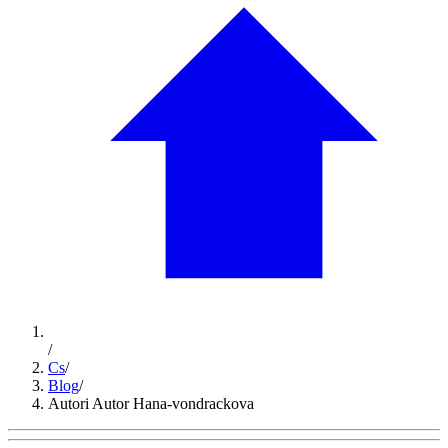
/
Cs
/
Blog
/
Autori Autor Hana-vondrackova