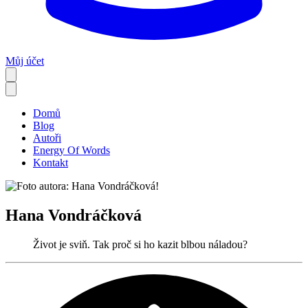
Můj účet
Domů
Blog
Autoři
Energy Of Words
Kontakt
Hana Vondráčková
Život je sviň. Tak proč si ho kazit blbou náladou?