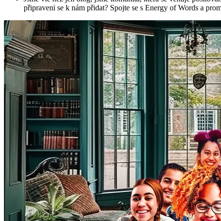
připraveni se k nám přidat? Spojte se s Energy of Words a proměň