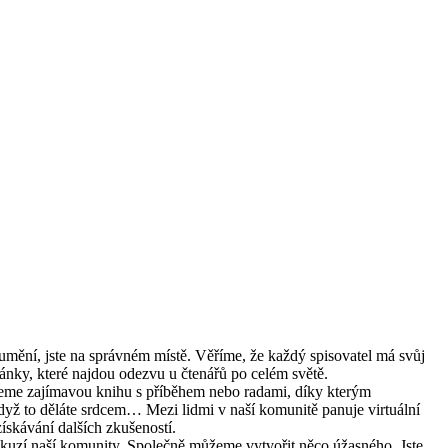
 umění, jste na správném místě. Věříme, že každý spisovatel má svůj
lánky, které najdou odezvu u čtenářů po celém světě.
ujeme zajímavou knihu s příběhem nebo radami, díky kterým
když to děláte srdcem… Mezi lidmi v naší komunitě panuje virtuální
získávání dalších zkušeností.
diskuzí naší komunity. Společně můžeme vytvořit něco úžasného. Jste