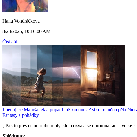
Hana Vondráčková
8/23/2025, 10:16:00 AM
Číst dál...
Jmenuji se Marušánek a popadl mě kocour - Asi se mi něco pěkného z
Fantasy a pohádky
‚‚Pak to přes celou oblohu blýsklo a ozvala se ohromná rána. Velké k
Shlédnuto: