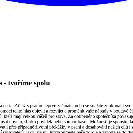
s - tvoříme spolu
á cesta. Ať už s psaním teprve začínáte, nebo se snažíte zdokonalit své
omoci tento hlas objevit a rozvíjet a proměnit vaše nápady v poutavé č
ů, kteří mají velkou vášeň pro slova. Za oblíbeného společníka považ
napsat novelu, sbírku povídek nebo soubor básní. Možností je spoustu, 
at i přes případné životní překážky v psaní a dosahování našich cílů i 
ní spisovatelů, jako jste vy. Prozkoumejte naše zdroje a zapojte se do 