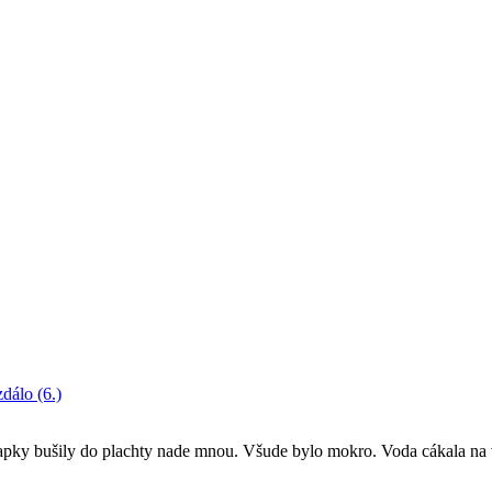
dálo (6.)
apky bušily do plachty nade mnou. Všude bylo mokro. Voda cákala na vše