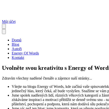
Můj účet
Domů
Blog
Autoři
Energy Of Words
Kontakt
Uvolněte svou kreativitu s Energy of Word
Zdravím všechny nadšené čtenáře a zájemce naší stránky...
Vítejte na blogu Energy of Words, kde začíná vaše spisovatelsk
jedinečný hlas, který čeká, až bude vyslyšen. Snažíme se vám p
Jsme spolek nadšených lidí, různých věkových kategorií a žánr
získáváme inspiraci a motivaci přiblížit se denně svému snu - 
přátelství, pochopení a podpora, která nám dodává sílu pokračov
Jsme víc než jen blog; jsme komunita, která se věnuje posilová