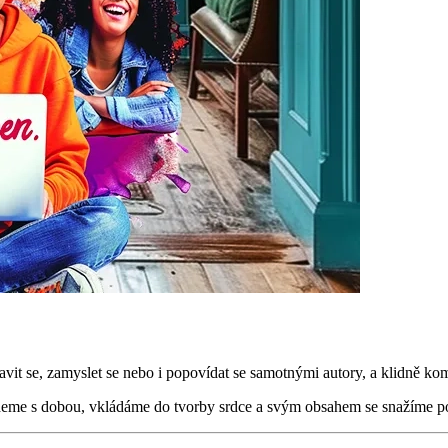
avit se, zamyslet se nebo i popovídat se samotnými autory, a klidně kom
eme s dobou, vkládáme do tvorby srdce a svým obsahem se snažíme potě