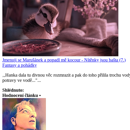
Jmenuji se Marušánek a popadl mě kocour - Nítěnky jsou bašta (7.)
Fantasy a pohádky
‚‚Hanka dala tu divnou věc rozmrazit a pak do toho přilila trochu 
potravy ve vodě..."...
Shlédnuto:
Hodnocení článku •