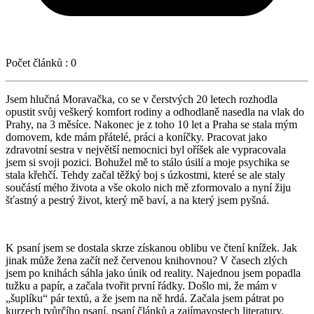
Počet článků :
0
Jsem hlučná Moravačka, co se v čerstvých 20 letech rozhodla
opustit svůj veškerý komfort rodiny a odhodlaně nasedla na vlak do
Prahy, na 3 měsíce. Nakonec je z toho 10 let a Praha se stala mým
domovem, kde mám přátelé, práci a koníčky. Pracovat jako
zdravotní sestra v největší nemocnici byl oříšek ale vypracovala
jsem si svoji pozici. Bohužel mě to stálo úsilí a moje psychika se
stala křehčí. Tehdy začal těžký boj s úzkostmi, které se ale staly
součástí mého života a vše okolo nich mě zformovalo a nyní žiju
šťastný a pestrý život, který mě baví, a na který jsem pyšná.
K psaní jsem se dostala skrze získanou oblibu ve čtení knížek. Jak
jinak může žena začít než červenou knihovnou? V časech zlých
jsem po knihách sáhla jako únik od reality. Najednou jsem popadla
tužku a papír, a začala tvořit první řádky. Došlo mi, že mám v
„šuplíku“ pár textů, a že jsem na ně hrdá. Začala jsem pátrat po
kurzech tvůrčího psaní, psaní článků a zajímavostech literatury.