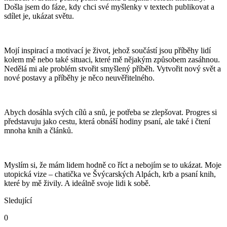
Došla jsem do fáze, kdy chci své myšlenky v textech publikovat a
sdílet je, ukázat světu.
Mojí inspirací a motivací je život, jehož součástí jsou příběhy lidí
kolem mě nebo také situaci, které mě nějakým způsobem zasáhnou.
Nedělá mi ale problém stvořit smyšlený příběh. Vytvořit nový svět a
nové postavy a příběhy je něco neuvěřitelného.
Abych dosáhla svých cílů a snů, je potřeba se zlepšovat. Progres si
představuju jako cestu, která obnáší hodiny psaní, ale také i čtení
mnoha knih a článků.
Myslím si, že mám lidem hodně co říct a nebojím se to ukázat. Moje
utopická vize – chatička ve Švýcarských Alpách, krb a psaní knih,
které by mě živily. A ideálně svoje lidi k sobě.
Sledující
0