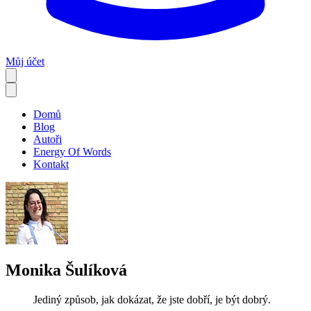
Můj účet
Domů
Blog
Autoři
Energy Of Words
Kontakt
Monika Šulíková
Jediný způsob, jak dokázat, že jste dobří, je být dobrý.