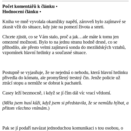
Počet komentářů k článku
•
Hodnocení článku •
Kniha ve mně vyvolala okamžiky napětí, zároveň bylo zajímavé se
zkusit vžít do situace, kdy jste na pomezí života a smrti.
Chcete zjistit, co se Vám stalo, proč a jak…ale máte k tomu jen
omezené možnosti. Bylo to na jednu stranu hodně drsné, co se
přihodilo, ale přesto velmi zajímavá sonda do mezilidských vztahů,
vzpomínek hlavní hrdinky a současné situace.
Postupně se vyjasňuje, že se nejedná o nehodu, která hlavní hrdinku
přivedla do kómatu, ale promyšlený trestný čin. Jenže policie už
ztrácí stopu a nemůže se dobrat k pachateli.
Casey leží bezmocně, i když se jí čím dál víc vrací vědomí.
(
Měla jsem husí kůži, když jsem si představila, že se nemůžu hýbat, a
přitom všechno vnímám.
)
Pak se jí podaří navázat jednoduchou komunikaci s tou osobou, o