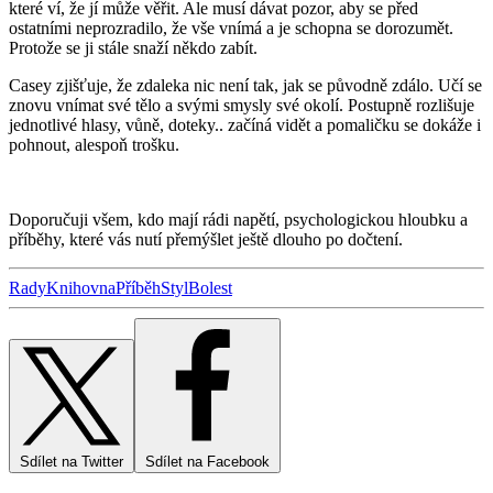
které ví, že jí může věřit. Ale musí dávat pozor, aby se před
ostatními neprozradilo, že vše vnímá a je schopna se dorozumět.
Protože se ji stále snaží někdo zabít.
Casey zjišťuje, že zdaleka nic není tak, jak se původně zdálo. Učí se
znovu vnímat své tělo a svými smysly své okolí. Postupně rozlišuje
jednotlivé hlasy, vůně, doteky.. začíná vidět a pomaličku se dokáže i
pohnout, alespoň trošku.
Doporučuji všem, kdo mají rádi napětí, psychologickou hloubku a
příběhy, které vás nutí přemýšlet ještě dlouho po dočtení.
Rady
Knihovna
Příběh
Styl
Bolest
Sdílet na Twitter
Sdílet na Facebook