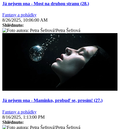
Já nejsem ona - Most na druhou stranu (28.)
Fantasy a pohádky
8/26/2025, 10:06:00 AM
Shlédnuto:
Petra Šefrová
Já nejsem ona - Maminko, probuď se, prosím! (27.)
Fantasy a pohádky
8/16/2025, 1:13:00 PM
Shlédnuto:
Petra Šefrová