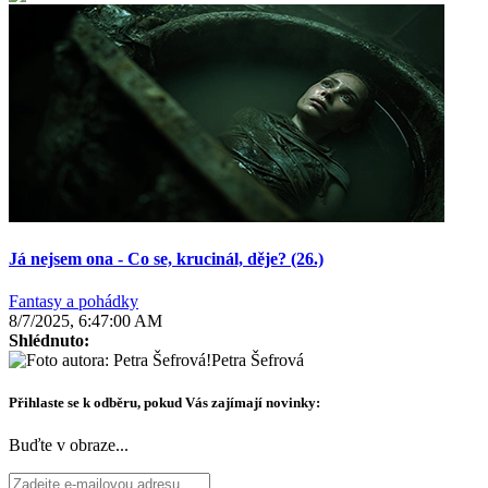
Já nejsem ona - Co se, krucinál, děje? (26.)
Fantasy a pohádky
8/7/2025, 6:47:00 AM
Shlédnuto:
Petra Šefrová
Přihlaste se k odběru, pokud Vás zajímají novinky:
Buďte v obraze...