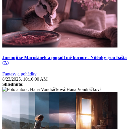
Jmenuji se Marušánek a popadl mě kocour - Nítěnky jsou bašta
(7.)
Fantasy a pohádky
8/23/2025, 10:16:00 AM
Shlédnuto:
Hana Vondráčková