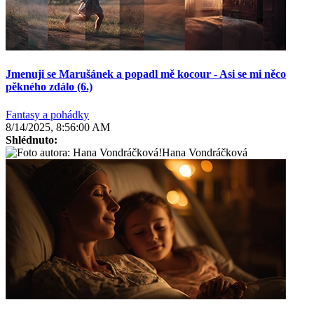
Jmenuji se Marušánek a popadl mě kocour - Asi se mi něco
pěkného zdálo (6.)
Fantasy a pohádky
8/14/2025, 8:56:00 AM
Shlédnuto:
Hana Vondráčková