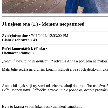
Já nejsem ona (1.) - Moment neopatrnosti
Zveřejněno dne
•
7/11/2024, 12:53:00 PM
Článek zobrazen •
49
Počet komentářů k článku
•
Hodnocení článku •
„
Nech jí tady, já na ni dohlednu
,“ odvětila Anna a pohlédla na malou
Malá Julie seděla na druhém konci místnosti a ve svých dětských ruk
Anna cítila, jak se jí rty sami od sebe roztahují do drobného úsměvu
zvíře
.
Jednou když jí předčítala znovu tuhle pohádku, dcerka prohlási
Byla to krásná vzpomínka, avšak zahalená smutkem.