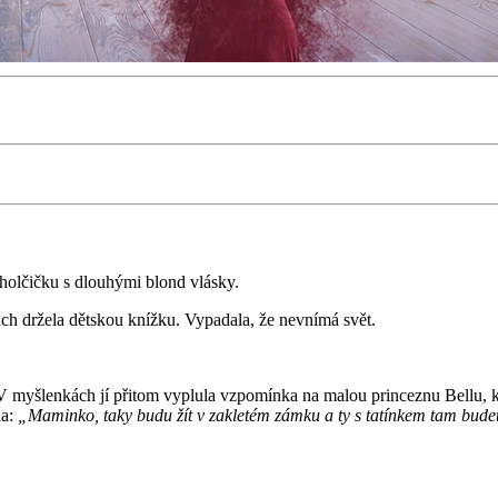
 holčičku s dlouhými blond vlásky.
ách držela dětskou knížku. Vypadala, že nevnímá svět.
. V myšlenkách jí přitom vyplula vzpomínka na malou princeznu Bellu, k
la:
„Maminko, taky budu žít v zakletém zámku a ty s tatínkem tam budet