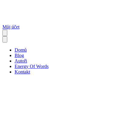
Můj účet
Domů
Blog
Autoři
Energy Of Words
Kontakt