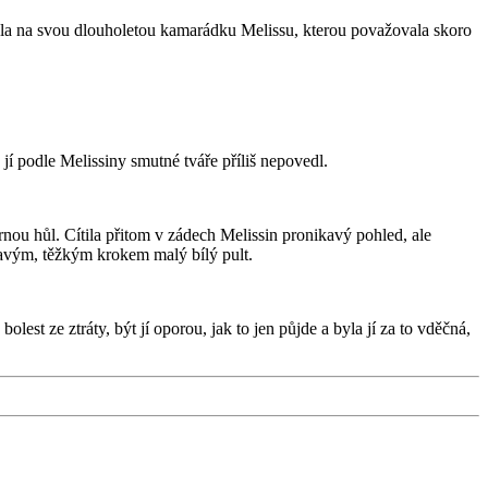
vala na svou dlouholetou kamarádku Melissu, kterou považovala skoro
 jí podle Melissiny smutné tváře příliš nepovedl.
ernou hůl. Cítila přitom v zádech Melissin pronikavý pohled, ale
lhavým, těžkým krokem malý bílý pult.
olest ze ztráty, být jí oporou, jak to jen půjde a byla jí za to vděčná,