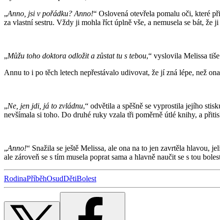
„
Anno, jsi v pořádku? Anno!
“ Oslovená otevřela pomalu oči, které p
za vlastní sestru. Vždy ji mohla říct úplně vše, a nemusela se bát, že ji
„
Můžu toho doktora odložit a zůstat tu s tebou
,“ vyslovila Melissa tiš
Annu to i po těch letech nepřestávalo udivovat, že jí zná lépe, než ona
„
Ne, jen jdi, já to zvládnu
,“ odvětila a spěšně se vyprostila jejího stisk
nevšímala si toho. Do druhé ruky vzala tři poměrně útlé knihy, a při
„
Anno!
“ Snažila se ještě Melissa, ale ona na to jen zavrtěla hlavou, j
ale zároveň se s tím musela poprat sama a hlavně naučit se s tou boles
Rodina
Příběh
Osud
Děti
Bolest