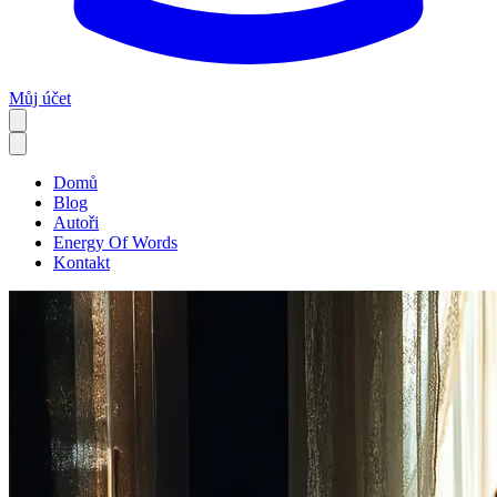
Můj účet
Domů
Blog
Autoři
Energy Of Words
Kontakt