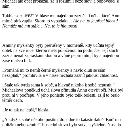
Michael ale opět prokázal, že jí rozumí i beze slov, a odpověděl si
sám.
Takhle se zničíš!“ V hlase mu najednou zazněla i něha, která Annu
mírně překvapila. Skoro to vypadalo…
Ale ne, to je přeci blbost!
Nemůže mě mít stále… Ne, to je hloupost!
Anniny myšlenky byly přerušeny v momentě, kdy ucítila teplý
dotek na své ruce, kterou měla položenou na područce. Její sluch
zaznamenal zapraskání kloubu a vůně peprmintu jí byla najednou
zase o něco blíž.
„Pomáhá mi to nemít černé myšlenky a navíc dluh se sám
nezaplatí,“ promluvila a v hlase nechala zaznít jakousi chladnost.
„Stále tak tvrdá sama k sobě, a hlavně nikoho k sobě nepustit.“
Michaelova poněkud tichá slova přinutila Annu otevřít oči. Muž byl
proti ní v podřepu. V jeho pohledu bylo tolik bolesti, až jí to bralo
téměř dech.
„Je to tak nejlepší,“ hlesla.
„A když k sobě někoho pustím, dopadne to katastrofálně. Buď mu
ublížím nebo zemře!“ Poslední slovo bylo sotva slyšitelné. Nastalo