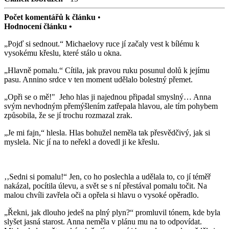
Počet komentářů k článku
•
Hodnocení článku •
„Pojď si sednout.“ Michaelovy ruce jí začaly vest k bílému k
vysokému křeslu, které stálo u okna.
„Hlavně pomalu.“ Cítila, jak pravou ruku posunul dolů k jejímu
pasu. Annino srdce v ten moment udělalo bolestný přemet.
„Opři se o mě!"
J
eho hlas ji najednou připadal smyslný… Anna
svým nevhodným přemýšlením zatřepala hlavou, ale tím pohybem
způsobila, že se jí trochu rozmazal zrak.
„Je mi fajn,“ hlesla. Hlas bohužel neměla tak přesvědčivý, jak si
myslela. Nic jí na to neřekl a dovedl ji ke křeslu.
‚‚Sedni si pomalu!“ Jen, co ho poslechla a udělala to, co jí téměř
nakázal, pocítila úlevu, a svět se s ní přestával pomalu točit. Na
malou chvíli zavřela oči a opřela si hlavu o vysoké opěradlo.
„Řekni, jak dlouho jedeš na plný plyn?“ promluvil tónem, kde byla
slyšet jasná starost. Anna neměla v plánu mu na to odpovídat.