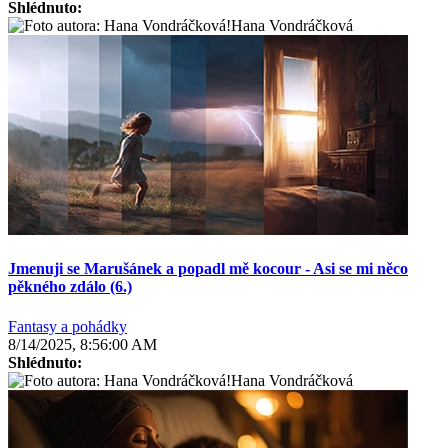
Shlédnuto:
Hana Vondráčková
Jmenuji se Marušánek a popadl mě kocour - Asi se mi něco
pěkného zdálo (6.)
Fantasy a pohádky
8/14/2025, 8:56:00 AM
Shlédnuto:
Hana Vondráčková