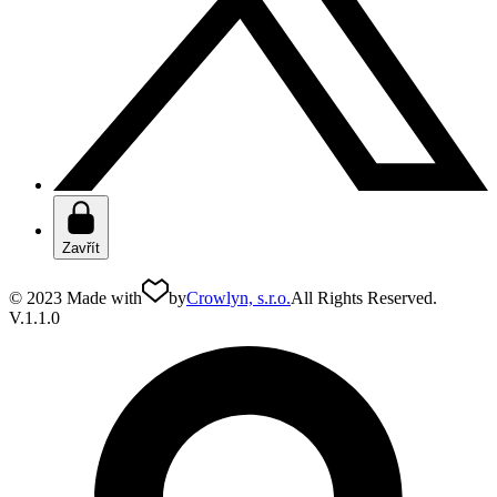
Zavřít
© 2023 Made with
by
Crowlyn, s.r.o.
All Rights Reserved.
V.1.1.0