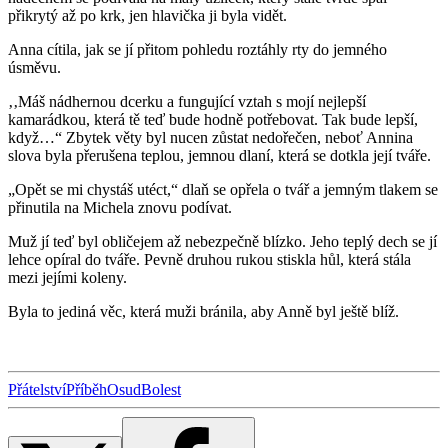
přikrytý až po krk, jen hlavička ji byla vidět.
Anna cítila, jak se jí přitom pohledu roztáhly rty do jemného
úsměvu.
‚‚Máš nádhernou dcerku a fungující vztah s mojí nejlepší
kamarádkou, která tě teď bude hodně potřebovat. Tak bude lepší,
když…“ Zbytek věty byl nucen zůstat nedořečen, neboť Annina
slova byla přerušena teplou, jemnou dlaní, která se dotkla její tváře.
„Opět se mi chystáš utéct,“ dlaň se opřela o tvář a jemným tlakem se
přinutila na Michela znovu podívat.
Muž jí teď byl obličejem až nebezpečně blízko. Jeho teplý dech se jí
lehce opíral do tváře. Pevně druhou rukou stiskla hůl, která stála
mezi jejími koleny.
Byla to jediná věc, která muži bránila, aby Anně byl ještě blíž.
Přátelství
Příběh
Osud
Bolest