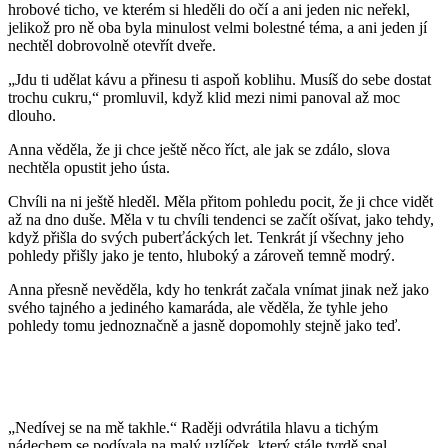
hrobové ticho, ve kterém si hleděli do očí a ani jeden nic neřekl,
jelikož pro ně oba byla minulost velmi bolestné téma, a ani jeden jí
nechtěl dobrovolně otevřít dveře.
„Jdu ti udělat kávu a přinesu ti aspoň koblihu. Musíš do sebe dostat
trochu cukru,“ promluvil, když klid mezi nimi panoval až moc
dlouho.
Anna věděla, že ji chce ještě něco říct, ale jak se zdálo, slova
nechtěla opustit jeho ústa.
Chvíli na ni ještě hleděl. Měla přitom pohledu pocit, že ji chce vidět
až na dno duše. Měla v tu chvíli tendenci se začít ošívat, jako tehdy,
když přišla do svých puberťáckých let. Tenkrát jí všechny jeho
pohledy přišly jako je tento, hluboký a zároveň temně modrý.
Anna přesně nevěděla, kdy ho tenkrát začala vnímat jinak než jako
svého tajného a jediného kamaráda, ale věděla, že tyhle jeho
pohledy tomu jednoznačně a jasně dopomohly stejně jako teď.
„Nedívej se na mě takhle.“ Raději odvrátila hlavu a tichým
nádechem se podívala na malý uzlíček, který stále tvrdě spal