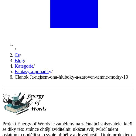
/
Cs
/
Blog
/
Kategorie
/
Fantasy-a-pohadky
/
Clanok Ja-nejsem-ona-hluboky-a-zaroven-temne-modry-19
Projekt Energy of Words je zaměřený na začínající spisovatele, kteří
se díky této stránce chtějí zviditelnit, ukázat svůj tvůrčí talent
ostatním a podělit se o svoje příběhy a dovednosti. Tímto projektem