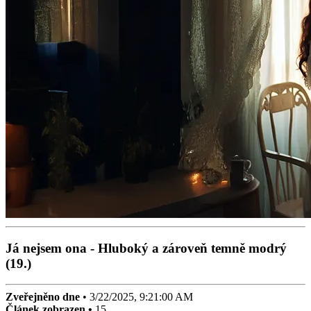
Já nejsem ona - Hluboký a zároveň temně modrý
(19.)
Zveřejněno dne
•
3/22/2025, 9:21:00 AM
Článek zobrazen •
15