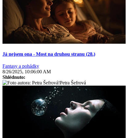
Já nejsem ona - Most na druhou stranu (28.)
Fantasy a pohádky
8/26/2025, 10:06:00 AM
Shlédnuto:
Petra Šefrová