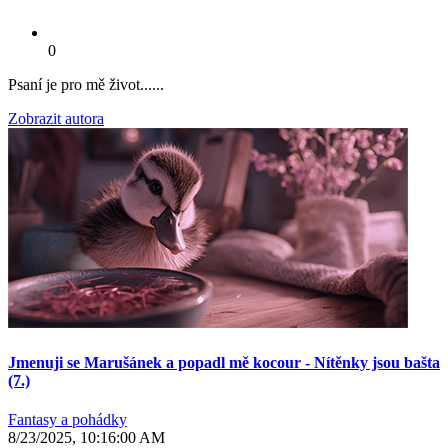
0
Psaní je pro mě život......
Zobrazit autora
Jmenuji se Marušánek a popadl mě kocour - Nítěnky jsou bašta
(7.)
Fantasy a pohádky
8/23/2025, 10:16:00 AM