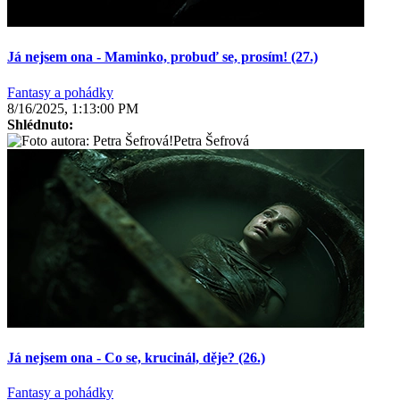
Já nejsem ona - Maminko, probuď se, prosím! (27.)
Fantasy a pohádky
8/16/2025, 1:13:00 PM
Shlédnuto:
Petra Šefrová
Já nejsem ona - Co se, krucinál, děje? (26.)
Fantasy a pohádky