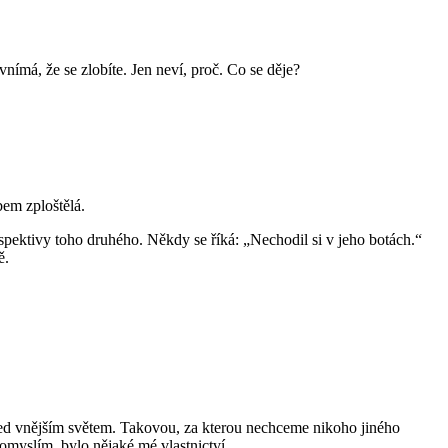
nímá, že se zlobíte. Jen neví, proč. Co se děje?
bem zploštělá.
rspektivy toho druhého. Někdy se říká: „Nechodil si v jeho botách.“
ě.
řed vnějším světem. Takovou, za kterou nechceme nikoho jiného
omyslím, bylo nějaké mé vlastnictví.