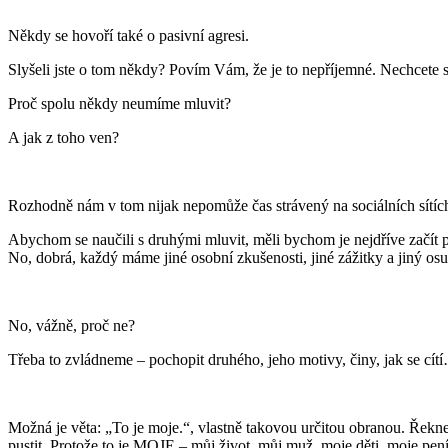
Někdy se hovoří také o pasivní agresi.
Slyšeli jste o tom někdy? Povím Vám, že je to nepříjemné. Nechcete se 
Proč spolu někdy neumíme mluvit?
A jak z toho ven?
Rozhodně nám v tom nijak nepomůže čas strávený na sociálních sítích
Abychom se naučili s druhými mluvit, měli bychom je nejdříve začít pl
No, dobrá, každý máme jiné osobní zkušenosti, jiné zážitky a jiný osud
No, vážně, proč ne?
Třeba to zvládneme – pochopit druhého, jeho motivy, činy, jak se cít
Možná je věta: „To je moje.“, vlastně takovou určitou obranou. Řek
pustit. Protože to je MOJE – můj život, můj muž, moje děti, moje pe