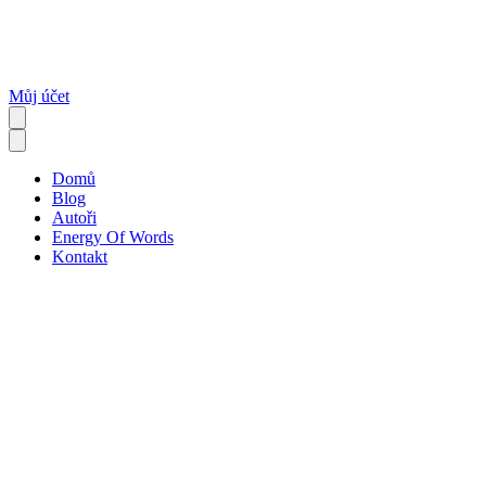
Můj účet
Domů
Blog
Autoři
Energy Of Words
Kontakt