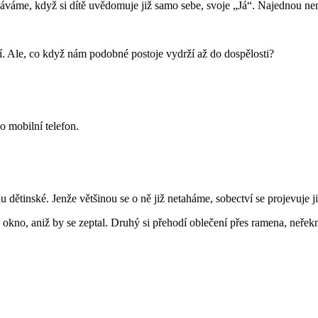
káváme, když si dítě uvědomuje již samo sebe, svoje „Já“. Najednou nen
. Ale, co když nám podobné postoje vydrží až do dospělosti?
o mobilní telefon.
avdu dětinské. Jenže většinou se o ně již netaháme, sobectví se projevuj
e okno, aniž by se zeptal. Druhý si přehodí oblečení přes ramena, neřekn