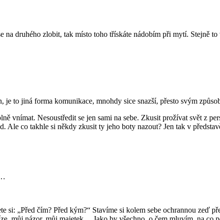
na druhého zlobit, tak místo toho třískáte nádobím při mytí. Stejně to v
, je to jiná forma komunikace, mnohdy sice snazší, přesto svým způso
ně vnímat. Nesoustředit se jen sami na sebe. Zkusit prožívat svět z pe
. Ale co takhle si někdy zkusit ty jeho boty nazout? Jen tak v představ
í…
nete si: „Před čím? Před kým?“ Stavíme si kolem sebe ochrannou zeď p
níze, můj názor, můj majetek… Jako by všechno, o čem mluvím, na co p