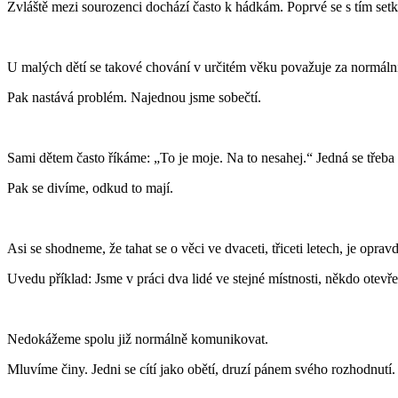
Zvláště mezi sourozenci dochází často k hádkám. Poprvé se s tím set
U malých dětí se takové chování v určitém věku považuje za normální
Pak nastává problém. Najednou jsme sobečtí.
Sami dětem často říkáme: „To je moje. Na to nesahej.“ Jedná se třeba 
Pak se divíme, odkud to mají.
Asi se shodneme, že tahat se o věci ve dvaceti, třiceti letech, je opr
Uvedu příklad: Jsme v práci dva lidé ve stejné místnosti, někdo otevř
Nedokážeme spolu již normálně komunikovat.
Mluvíme činy. Jedni se cítí jako obětí, druzí pánem svého rozhodnutí.