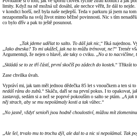
Povídáme si o tom, jak ve sportu člověk rychle ztratí kondici a jak 
limity. Když na ně možná už dosáhl, ale nechce věřit, že dál to nejd
v kondici horší, než byla naše nejlepší. Teda v parkuru já jsem na to
nezapomněla na svůj život mimo běžné povinnosti. Nic s tím nenaděláš
co bylo dřív a pak to ještě posunout.
„
Tak jdeme udělat to salto. To dáš jak nic,
“ říká najednou. 
„
Jako dneska? To mi ukážeš, jak na to můžu trénovat, ne?
“ Trenér vš
Argumentuji, že nejen o hlavě, ale taky o cviku. „
No a to nacvičíme, 
„
Skládá se to ze tří částí, první skočíš po zádech do kostek
.“ Třikrát t
Zase chvilka úvah.
Vypráví mi, jak tam měl jednou dědečka 85 let s vnoučkem a ten si to 
nedáš ránu do zubů.
“ Skáču, daří se na první pokus. I to opakovat, ja
zastavuji, sedám si a než se poprvé pokouším o salto se ptám. „
A jak 
něj strach, aby se mu nepolámaly kosti a tak vůbec.
“
„
No jasně, vždyť senioři jsou hodně choulostiví, můžou mít zlomeninu,
„
Ale šel, trvalo mu to trochu dýl, ale dal to a nic si nepolámal. Tak 