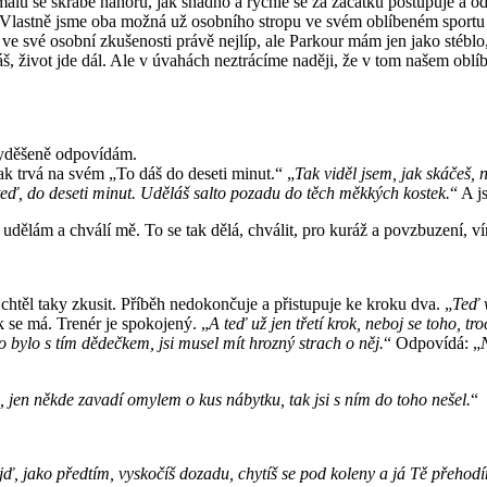
pomalu se škrábe nahoru, jak snadno a rychle se za začátku postupuje a
e. Vlastně jsme oba možná už osobního stropu ve svém oblíbeném sportu 
m ve své osobní zkušenosti právě nejlíp, ale Parkour mám jen jako stébl
, život jde dál. Ale v úvahách neztrácíme naději, že v tom našem oblí
Vyděšeně odpovídám.
ak trvá na svém „To dáš do deseti minut.“ „
Tak viděl jsem, jak skáčeš,
teď, do deseti minut. Uděláš salto pozadu do těch měkkých kostek.
“ A j
o udělám a chválí mě. To se tak dělá, chválit, pro kuráž a povzbuzení, v
chtěl taky zkusit. Příběh nedokončuje a přistupuje ke kroku dva. „
Teď 
k se má. Trenér je spokojený. „
A teď už jen třetí krok, neboj se toho, t
to bylo s tím dědečkem, jsi musel mít hrozný strach o něj.
“ Odpovídá: „
 jen někde zavadí omylem o kus nábytku, tak jsi s ním do toho nešel.
“
pojď, jako předtím, vyskočíš dozadu, chytíš se pod koleny a já Tě přehod