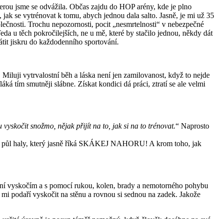
kterou jsme se odvážila. Občas zajdu do HOP arény, kde je plno
, jak se vytrénovat k tomu, abych jednou dala salto. Jasně, je mi už 35
společnosti. Trochu nepozornosti, pocit „nesmrtelnosti“ v nebezpečné
Teda u těch pokročilejších, ne u mě, které by stačilo jednou, někdy dát
átit jiskru do každodenního sportování.
iluji vytrvalostní běh a láska není jen zamilovanost, když to nejde
áká tím smutněji slábne. Získat kondici dá práci, ztratí se ale velmi
vyskočit snožmo, nějak přijít na to, jak si na to trénovat.
“ Naprosto
jak půl haly, který jasně říká SKÁKEJ NAHORU! A krom toho, jak
a ní vyskočím a s pomocí rukou, kolen, brady a nemotorného pohybu
 mi podaří vyskočit na stěnu a rovnou si sednou na zadek. Jakože