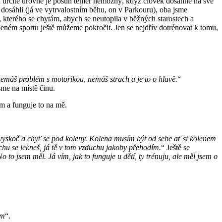
 od určité úrovně je posun téměř nemožný, když člověk dosáhne na své
dosáhli (já ve vytrvalostním běhu, on v Parkouru), oba jsme
o, kterého se chytám, abych se neutopila v běžných starostech a
beném sportu ještě můžeme pokročit. Jen se nejdřív dotrénovat k tomu,
 nemáš problém s motorikou, nemáš strach a je to o hlavě.
“
sme na místě činu.
ím a funguje to na mě.
vyskoč a chyť se pod koleny. Kolena musím být od sebe ať si kolenem
rochu se lekneš, já tě v tom vzduchu jakoby přehodím.
“ Ještě se
No to jsem měl. Já vím, jak to funguje u dětí, ty trénuju, ale měl jsem o
ím
“.