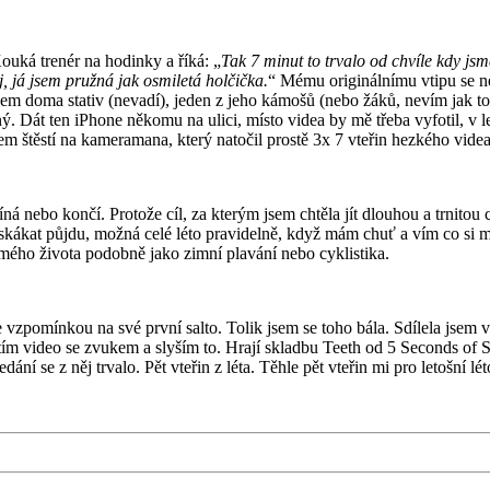
ouká trenér na hodinky a říká: „
Tak 7 minut to trvalo od chvíle kdy jsme
, já jsem pružná jak osmiletá holčička.
“ Mému originálnímu vtipu se n
jsem doma stativ (nevadí), jeden z jeho kámošů (nebo žáků, nevím jak to
ý. Dát ten iPhone někomu na ulici, místo videa by mě třeba vyfotil, v l
sem štěstí na kameramana, který natočil prostě 3x 7 vteřin hezkého vide
 končí. Protože cíl, za kterým jsem chtěla jít dlouhou a trnitou ces
kákat půjdu, možná celé léto pravidelně, když mám chuť a vím co si moh
 mého života podobně jako zimní plavání nebo cyklistika.
ínkou na své první salto. Tolik jsem se toho bála. Sdílela jsem v
tím video se zvukem a slyším to. Hrají skladbu Teeth od
5 Seconds of S
ání se z něj trvalo. Pět vteřin z léta. Těhle pět vteřin mi pro letošní lé