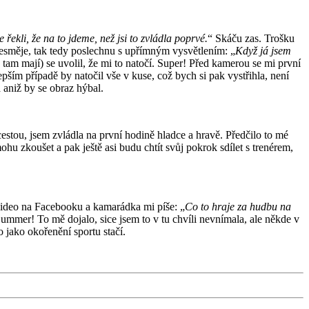
 řekli, že na to jdeme, než jsi to zvládla poprvé.
“ Skáču zas. Trošku
esměje, tak tedy poslechnu s upřímným vysvětlením: „
Když já jsem
 tam mají) se uvolil, že mi to natočí. Super! Před kamerou se mi první
epším případě by natočil vše v kuse, což bych si pak vystřihla, není
a aniž by se obraz hýbal.
tou, jsem zvládla na první hodině hladce a hravě. Předčilo to mé
u zkoušet a pak ještě asi budu chtít svůj pokrok sdílet s trenérem,
ideo na Facebooku a kamarádka mi píše: „
Co to hraje za hudbu na
ummer! To mě dojalo, sice jsem to v tu chvíli nevnímala, ale někde v
to jako okořenění sportu stačí.