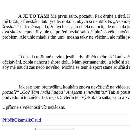
A JE TO TAM!
Mé první salto, pozadu. Pak druhé a třetí. K
mě brzdí, ať neskáču tak rychle, dokola, abych si neublížila: „
Neboooj
šťastná.
“ Pak mě napadá, že bych si salto chtěla natočit, ale nechala 
dva skoky nepodařily, ale na potřetí hezké salto. Úplně skvěle natočen
problém. Ale tihle mladí s tím umí, možná taky ne všichni, ale měla j
Teď teda upřímně nevím, jestli tady příběh mého skákání začíná nebo
očekávání, zdola nahoru i shora dolu. Mám permanentku, a ještě si zas
aby mě naučil zas něco nového. Možná se tenhle sport stane součástí
Jak si o tom přemýšlím, koukám znova nevěřícně na video se vzpom
pozadí?
“ „
Co? Tam hrála hudba? Ani jsem si nevšimla.
“ Tak si pouš
podvědomí to znělo. Tak nějak 5 vteřin ten výskok do salta, salto a zved
Upřímně s vděčností víc nežádám.
Příběh
Okamžik
Osud