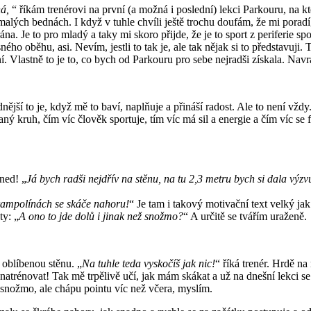
ná,
“ říkám trenérovi na první (a možná i poslední) lekci Parkouru, na 
malých bednách. I když v tuhle chvíli ještě trochu doufám, že mi poradí
ána. Je to pro mladý a taky mi skoro přijde, že je to sport z periferie 
ho oběhu, asi. Nevím, jestli to tak je, ale tak nějak si to představuji. 
í. Vlastně to je to, co bych od Parkouru pro sebe nejradši získala. Navr
o je, když mě to baví, naplňuje a přináší radost. Ale to není vždy. M
 kruh, čím víc člověk sportuje, tím víc má sil a energie a čím víc se fl
hned! „
Já bych radši nejdřív na stěnu, na tu 2,3 metru bych si dala výzvu 
 trampolínách se skáče nahoru!
“ Je tam i takový motivační text velký 
ty: „
A ono to jde dolů i jinak než snožmo?
“ A určitě se tvářím uraženě.
oblíbenou stěnu. „
Na tuhle teda vyskočíš jak nic!
“ říká trenér. Hrdě n
atrénovat! Tak mě trpělivě učí, jak mám skákat a už na dnešní lekci se
í snožmo, ale chápu pointu víc než včera, myslím.