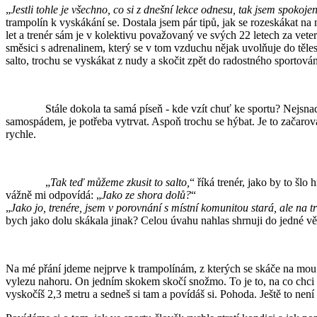
„
Jestli tohle je všechno, co si z dnešní lekce odnesu, tak jsem spokoje
trampolín k vyskákání se. Dostala jsem pár tipů, jak se rozeskákat na 
let a trenér sám je v kolektivu považovaný ve svých 22 letech za veter
směsici s adrenalinem, který se v tom vzduchu nějak uvolňuje do tělesné
salto, trochu se vyskákat z nudy a skočit zpět do radostného sportován
Stále dokola ta samá píseň - kde vzít chuť ke sportu? Nejsnadnější t
samospádem, je potřeba vytrvat. Aspoň trochu se hýbat. Je to začarovaný
rychle.
„
Tak teď můžeme zkusit to salto,
“ říká trenér, jako by to šlo 
vážně mi odpovídá: „
Jako ze shora dolů?
“
„
Jako jo, trenére, jsem v porovnání s místní komunitou stará, ale na
bych jako dolu skákala jinak? Celou úvahu nahlas shrnuji do jedné vě
Na mé přání jdeme nejprve k trampolínám, z kterých se skáče na mou 
vylezu nahoru. On jedním skokem skočí snožmo. To je to, na co chci n
vyskočíš 2,3 metru a sedneš si tam a povídáš si. Pohoda. Ještě to nen