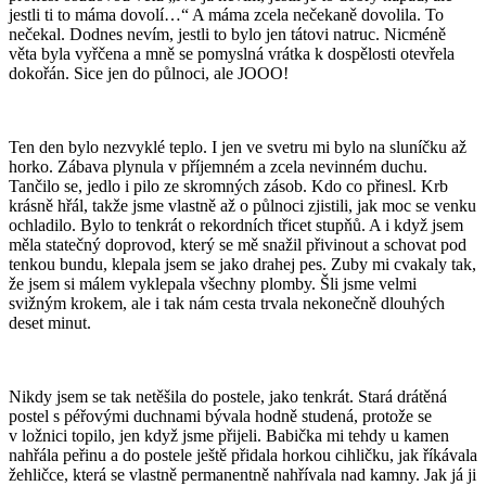
jestli ti to máma dovolí…“ A máma zcela nečekaně dovolila. To
nečekal. Dodnes nevím, jestli to bylo jen tátovi natruc. Nicméně
věta byla vyřčena a mně se pomyslná vrátka k dospělosti otevřela
dokořán. Sice jen do půlnoci, ale JOOO!
Ten den bylo nezvyklé teplo. I jen ve svetru mi bylo na sluníčku až
horko. Zábava plynula v příjemném a zcela nevinném duchu.
Tančilo se, jedlo i pilo ze skromných zásob. Kdo co přinesl. Krb
krásně hřál, takže jsme vlastně až o půlnoci zjistili, jak moc se venku
ochladilo. Bylo to tenkrát o rekordních třicet stupňů. A i když jsem
měla statečný doprovod, který se mě snažil přivinout a schovat pod
tenkou bundu, klepala jsem se jako drahej pes. Zuby mi cvakaly tak,
že jsem si málem vyklepala všechny plomby. Šli jsme velmi
svižným krokem, ale i tak nám cesta trvala nekonečně dlouhých
deset minut.
Nikdy jsem se tak netěšila do postele, jako tenkrát. Stará drátěná
postel s péřovými duchnami bývala hodně studená, protože se
v ložnici topilo, jen když jsme přijeli. Babička mi tehdy u kamen
nahřála peřinu a do postele ještě přidala horkou cihličku, jak říkávala
žehličce, která se vlastně permanentně nahřívala nad kamny. Jak já ji