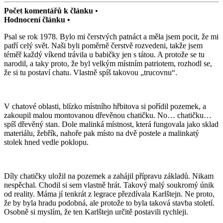
Počet komentářů k článku
•
Hodnocení článku •
Psal se rok 1978. Bylo mi čerstvých patnáct a měla jsem pocit, že mi
patří celý svět. Naši byli poměrně čerstvě rozvedeni, takže jsem
téměř každý víkend trávila u babičky jen s tátou. A protože se tu
narodil, a taky proto, že byl velkým místním patriotem, rozhodl se,
že si tu postaví chatu. Vlastně spíš takovou „trucovnu“.
V chatové oblasti, blízko místního hřbitova si pořídil pozemek, a
zakoupil malou montovanou dřevěnou chatičku. No… chatičku…
spíš dřevěný stan. Dole malinká místnost, která fungovala jako sklad
materiálu, žebřík, nahoře pak místo na dvě postele a malinkatý
stolek hned vedle poklopu.
Díly chatičky uložil na pozemek a zahájil přípravu základů. Nikam
nespěchal. Chodil si sem vlastně hrát. Takový malý soukromý únik
od reality. Máma jí tenkrát z legrace přezdívala Karlštejn. Ne proto,
že by byla hradu podobná, ale protože to byla taková stavba století.
Osobně si myslím, že ten Karlštejn určitě postavili rychleji.