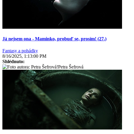
Já nejsem ona - Maminko, probuď se, prosím! (27.)
Fantasy a pohádky
8/16/2025, 1:13:00 PM
Shlédnuto:
Petra Šefrová