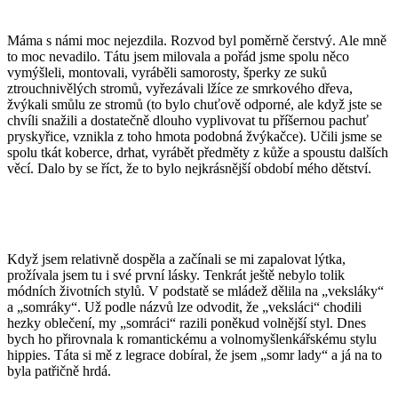
Máma s námi moc nejezdila. Rozvod byl poměrně čerstvý. Ale mně
to moc nevadilo. Tátu jsem milovala a pořád jsme spolu něco
vymýšleli, montovali, vyráběli samorosty, šperky ze suků
ztrouchnivělých stromů, vyřezávali lžíce ze smrkového dřeva,
žvýkali smůlu ze stromů (to bylo chuťově odporné, ale když jste se
chvíli snažili a dostatečně dlouho vyplivovat tu příšernou pachuť
pryskyřice, vznikla z toho hmota podobná žvýkačce). Učili jsme se
spolu tkát koberce, drhat, vyrábět předměty z kůže a spoustu dalších
věcí. Dalo by se říct, že to bylo nejkrásnější období mého dětství.
Když jsem relativně dospěla a začínali se mi zapalovat lýtka,
prožívala jsem tu i své první lásky. Tenkrát ještě nebylo tolik
módních životních stylů. V podstatě se mládež dělila na „veksláky“
a „somráky“. Už podle názvů lze odvodit, že „veksláci“ chodili
hezky oblečení, my „somráci“ razili poněkud volnější styl. Dnes
bych ho přirovnala k romantickému a volnomyšlenkářskému stylu
hippies. Táta si mě z legrace dobíral, že jsem „somr lady“ a já na to
byla patřičně hrdá.