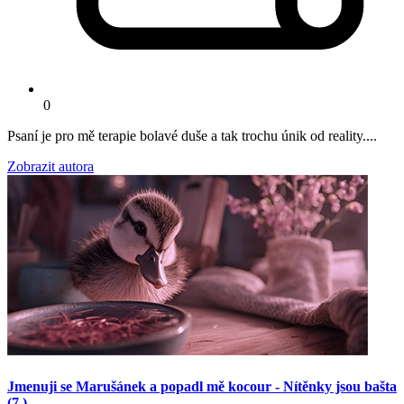
0
Psaní je pro mě terapie bolavé duše a tak trochu únik od reality....
Zobrazit autora
Jmenuji se Marušánek a popadl mě kocour - Nítěnky jsou bašta
(7.)