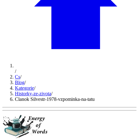
/
Cs
/
Blog
/
Kategorie
/
Historky-ze-zivota
/
Clanok Silvestr-1978-vzpominka-na-tatu