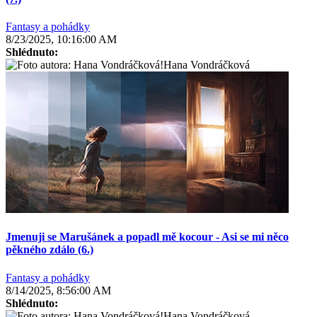
Fantasy a pohádky
8/23/2025, 10:16:00 AM
Shlédnuto:
Hana Vondráčková
Jmenuji se Marušánek a popadl mě kocour - Asi se mi něco
pěkného zdálo (6.)
Fantasy a pohádky
8/14/2025, 8:56:00 AM
Shlédnuto:
Hana Vondráčková