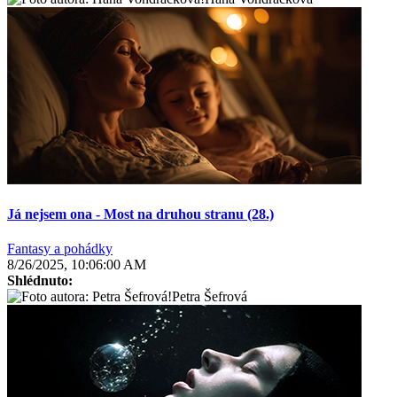
Já nejsem ona - Most na druhou stranu (28.)
Fantasy a pohádky
8/26/2025, 10:06:00 AM
Shlédnuto:
Petra Šefrová