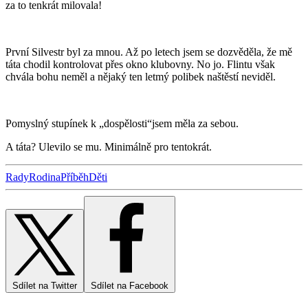
za to tenkrát milovala!
První Silvestr byl za mnou. Až po letech jsem se dozvěděla, že mě
táta chodil kontrolovat přes okno klubovny. No jo. Flintu však
chvála bohu neměl a nějaký ten letmý polibek naštěstí neviděl.
Pomyslný stupínek k „dospělosti“jsem měla za sebou.
A táta? Ulevilo se mu. Minimálně pro tentokrát.
Rady
Rodina
Příběh
Děti
Sdílet na Twitter
Sdílet na Facebook