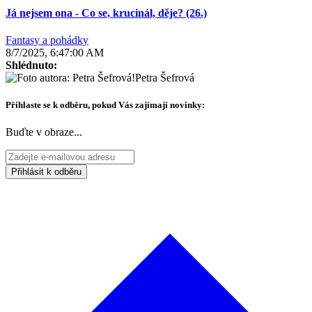
Já nejsem ona - Co se, krucinál, děje? (26.)
Fantasy a pohádky
8/7/2025, 6:47:00 AM
Shlédnuto:
Petra Šefrová
Přihlaste se k odběru, pokud Vás zajímají novinky:
Buďte v obraze...
Přihlásit k odběru