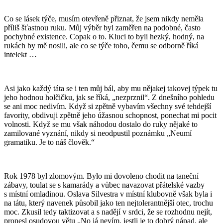
Co se lásek týče, musím otevřeně přiznat, že jsem nikdy neměla
příliš šťastnou ruku. Můj výběr byl zaměřen na podobné, často
pochybné existence. Copak o to. Kluci to byli hezký, hodný, na
rukách by mě nosili, ale co se týče toho, čemu se odborně říká
intelekt …
Asi jako každý táta se i ten můj bál, aby mu nějakej takovej týpek tu
jeho hodnou holčičku, jak se říká, „nezprznil“. Z dnešního pohledu
se ani moc nedivím. Když si zpětně vybavím všechny své tehdejší
favority, obdivuji zpětně jeho úžasnou schopnost, ponechat mi pocit
volnosti. Když se mu však náhodou dostalo do ruky nějaké to
zamilované vyznání, nikdy si neodpustil poznámku „Neumí
gramatiku. Je to náš člověk.“
Rok 1978 byl zlomovým. Bylo mi dovoleno chodit na taneční
zábavy, toulat se s kamarády a vůbec navazovat přátelské vazby
s místní omladinou. Oslava Silvestra v místní klubovně však byla i
na tátu, který navenek působil jako ten nejtolerantnější otec, trochu
moc. Zkusil tedy taktizovat a s nadějí v srdci, že se rozhodnu nejít,
pronesl osudovou větu „No já nevím, jestli je to dobrý nápad, ale