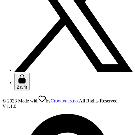
Zavřít
© 2023 Made with
by
Crowlyn, s.r.o.
All Rights Reserved.
V.1.1.0