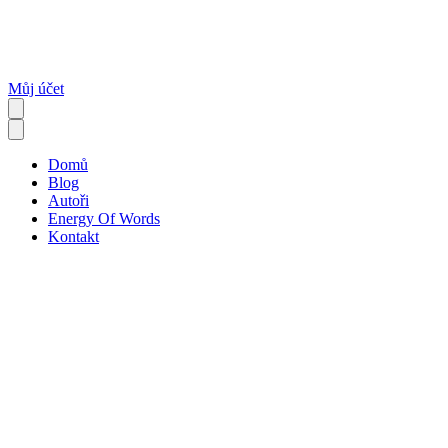
Můj účet
Domů
Blog
Autoři
Energy Of Words
Kontakt