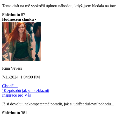
Tento citát na mě vyskočil úplnou náhodou, když jsem hledala na inte
Shlédnuto
87
Hodnocení článku •
Rina Vevesi
7/11/2024, 1:04:00 PM
Číst dál...
10 způsobů jak se nezbláznit
Inspirace pro Vás
Já si dovoluji nekompetentně poradit, jak si udržet duševní pohodu...
Shlédnuto
381