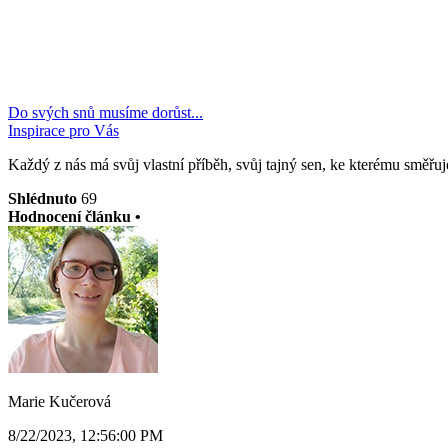
Do svých snů musíme dorůst...
Inspirace pro Vás
Každý z nás má svůj vlastní příběh, svůj tajný sen, ke kterému směřuj
Shlédnuto
69
Hodnocení článku •
Marie Kučerová
8/22/2023, 12:56:00 PM