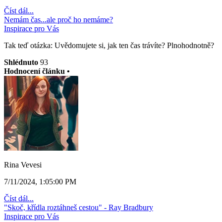
Číst dál...
Nemám čas...ale proč ho nemáme?
Inspirace pro Vás
Tak teď otázka: Uvědomujete si, jak ten čas trávíte? Plnohodnotně?
Shlédnuto
93
Hodnocení článku •
Rina Vevesi
7/11/2024, 1:05:00 PM
Číst dál...
"Skoč, křídla roztáhneš cestou" - Ray Bradbury
Inspirace pro Vás