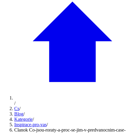
/
Cs
/
Blog
/
Kategorie
/
Inspirace-pro-vas
/
Clanok Co-jsou-roraty-a-proc-se-jim-v-predvanocnim-case-