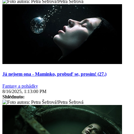
Petra Šefrová
Já nejsem ona - Maminko, probuď se, prosím! (27.)
Fantasy a pohádky
8/16/2025, 1:13:00 PM
Shlédnuto:
Petra Šefrová