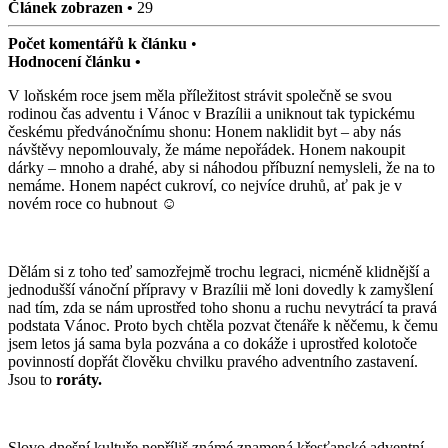
Článek zobrazen •
29
Počet komentářů k článku
•
Hodnocení článku •
V loňském roce jsem měla příležitost strávit společně se svou
rodinou čas adventu i Vánoc v Brazílii a uniknout tak typickému
českému předvánočnímu shonu: Honem naklidit byt – aby nás
návštěvy nepomlouvaly, že máme nepořádek. Honem nakoupit
dárky – mnoho a drahé, aby si náhodou příbuzní nemysleli, že na to
nemáme. Honem napéct cukroví, co nejvíce druhů, ať pak je v
novém roce co hubnout ☺
Dělám si z toho teď samozřejmě trochu legraci, nicméně klidnější a
jednodušší vánoční přípravy v Brazílii mě loni dovedly k zamyšlení
nad tím, zda se nám uprostřed toho shonu a ruchu nevytrácí ta pravá
podstata Vánoc. Proto bych chtěla pozvat čtenáře k něčemu, k čemu
jsem letos já sama byla pozvána a co dokáže i uprostřed kolotoče
povinností dopřát člověku chvilku pravého adventního zastavení.
Jsou to
roráty.
Slovo dnešní kultuře nepříliš známé znamená křesťanské adventní