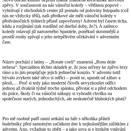
zpěvy. V současnosti na nás vánoční koledy – většinou popové -
vyhrávají z obchodních center již pomalu od poloviny listopadu (což
nás ne vždycky těší), naši předkové ale měli vánoční koledy v
předvánočních týdnech přísně zapovězeny! Advent byl časem ticha,
klidu a rozjímání (tak rozdílné od dnešní doby, že?). A zatímco
koledy oslavují již narozeného Spasitele, poněkud skromnější a
prostší roráty zpívají o jeho netrpělivém očekávání v adventním
čase.
Název pochází z latiny – „Rorate coeli“ znamená „Rosu dejte
nebesa“. Specialitou těchto skladeb je, že jsou určeny ke zpěvu brzy
ráno a to jim propůjčuje jejich jedinečné kouzlo. V adventu totiž
bývalo zvykem také něco si odříci – postit se, upustit od zábav a
plesů,… Proč si tedy jako moderní člověk nevyzkoušet odříci
jednou až dvakrát týdně trochu spánku, přivstat si a před odchodem
do práce, školy či na vánoční nákupy si vyhradit chvilku na
společnost starých, jednoduchých, ale neskutečně hlubokých písní?
Pro mě osobně patří ranní setkání na faře s několika přáteli
hudebníky před samotným začátkem dne k nejkrásnějším zážitkům z
adventu. Ano, vyžaduje to oběti – a jako sova si o brzkém vstávání