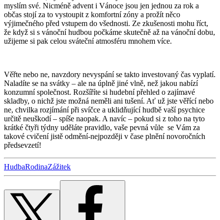
myslím své. Nicméně advent i Vánoce jsou jen jednou za rok a
občas stojí za to vystoupit z komfortní zóny a prožít něco
výjimečného před vstupem do všednosti. Ze zkušenosti mohu říct,
že když si s vánoční hudbou počkáme skutečně až na vánoční dobu,
užijeme si pak celou sváteční atmosféru mnohem více.
Věřte nebo ne, navzdory nevyspání se takto investovaný čas vyplatí.
Naladíte se na svátky – ale na úplně jiné vlně, než jakou nabízí
konzumní společnost. Rozšíříte si hudební přehled o zajímavé
skladby, o nichž jste možná neměli ani tušení. Ať už jste věřící nebo
ne, chvilka rozjímání při svíčce a uklidňující hudbě vaší psychice
určitě neuškodí – spíše naopak. A navíc – pokud si z toho na tyto
krátké čtyři týdny uděláte pravidlo, vaše pevná vůle
se Vám za
takové cvičení jistě odmění-nejpozději v čase plnění novoročních
předsevzetí!
Hudba
Rodina
Zážitek