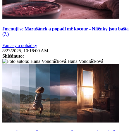
Jmenuji se Marušánek a popadl mě kocour - Nítěnky jsou bašta
(7.)
Fantasy a pohádky
8/23/2025, 10:16:00 AM
Shlédnuto:
Hana Vondráčková