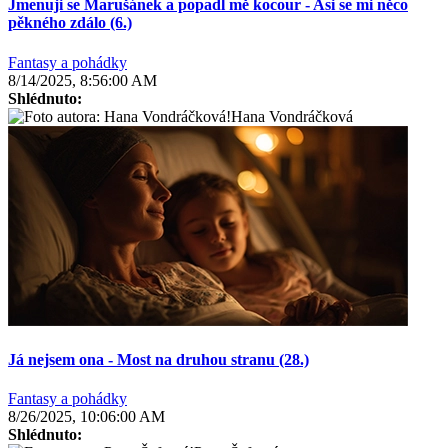
Jmenuji se Marušánek a popadl mě kocour - Asi se mi něco
pěkného zdálo (6.)
Fantasy a pohádky
8/14/2025, 8:56:00 AM
Shlédnuto:
Hana Vondráčková
Já nejsem ona - Most na druhou stranu (28.)
Fantasy a pohádky
8/26/2025, 10:06:00 AM
Shlédnuto: