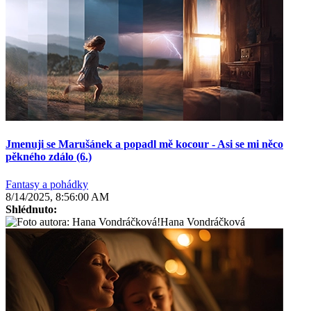
Jmenuji se Marušánek a popadl mě kocour - Asi se mi něco
pěkného zdálo (6.)
Fantasy a pohádky
8/14/2025, 8:56:00 AM
Shlédnuto:
Hana Vondráčková