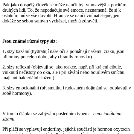
Pak jako dospělý člověk se může naučit být vnímavější k pocitům
druhých lidí. To, že nepotlačuje své emoce, neznamená, že si k
ostatním může vše dovolit. Hranice se naučí vnímat stejně, jen
dokáže se sebou samým vycházet, možná zdravěji.
Jsou známé různé typy slz:
1. slzy bazální (hydratují naše oči a pomáhají našemu zraku, jsou
přítomny po celou dobu, aby chránily rohovku)
2. slzy reflexní (objevují se jako reakce, např. při krájení cibule,
vniknutí nečistoty do oka, ale i při zívání nebo bouřlivém smíchu,
mají antibakteriální složení)
3. slzy emocionální (při smutku i radostném dojímání se, odplavují v
sobě hormony).
V tomto článku se zabývám posledním typem –
emocionálními
slzami.
Při pláči se vyplavují endorfiny, jejichž součástí je hormon oxytocin