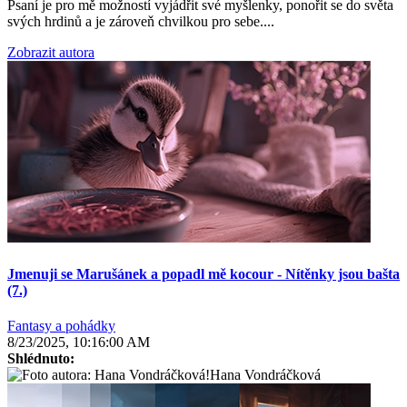
Psaní je pro mě možností vyjádřit své myšlenky, ponořit se do světa
svých hrdinů a je zároveň chvilkou pro sebe....
Zobrazit autora
Jmenuji se Marušánek a popadl mě kocour - Nítěnky jsou bašta
(7.)
Fantasy a pohádky
8/23/2025, 10:16:00 AM
Shlédnuto:
Hana Vondráčková