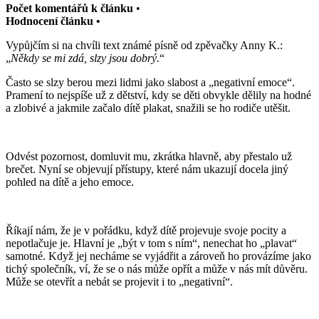
Počet komentářů k článku
•
Hodnocení článku •
Vypůjčím si na chvíli text známé písně od zpěvačky Anny K.:
„
Někdy se mi zdá, slzy jsou dobrý.
“
Často se slzy berou mezi lidmi jako slabost a „negativní emoce“.
Pramení to nejspíše už z dětství, kdy se děti obvykle dělily na hodné
a zlobivé a jakmile začalo dítě plakat, snažili se ho rodiče utěšit.
Odvést pozornost, domluvit mu, zkrátka hlavně, aby přestalo už
brečet. Nyní se objevují přístupy, které nám ukazují docela jiný
pohled na dítě a jeho emoce.
Říkají nám, že je v pořádku, když dítě projevuje svoje pocity a
nepotlačuje je. Hlavní je „být v tom s ním“, nenechat ho „plavat“
samotné. Když jej necháme se vyjádřit a zároveň ho provázíme jako
tichý společník, ví, že se o nás může opřít a může v nás mít důvěru.
Může se otevřít a nebát se projevit i to „negativní“.