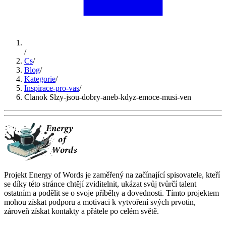
/
Cs
/
Blog
/
Kategorie
/
Inspirace-pro-vas
/
Clanok Slzy-jsou-dobry-aneb-kdyz-emoce-musi-ven
Projekt Energy of Words je zaměřený na začínající spisovatele, kteří
se díky této stránce chtějí zviditelnit, ukázat svůj tvůrčí talent
ostatním a podělit se o svoje příběhy a dovednosti. Tímto projektem
mohou získat podporu a motivaci k vytvoření svých prvotin,
zároveň získat kontakty a přátele po celém světě.