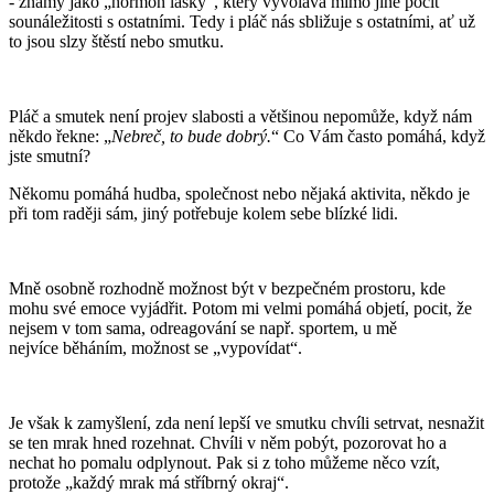
- známý jako „hormon lásky“, který vyvolává mimo jiné pocit
sounáležitosti s ostatními. Tedy i pláč nás sbližuje s ostatními, ať už
to jsou slzy štěstí nebo smutku.
Pláč a smutek není projev slabosti a většinou nepomůže, když nám
někdo řekne: „
Nebreč, to bude dobrý.
“ Co Vám často pomáhá, když
jste smutní?
Někomu pomáhá hudba, společnost nebo nějaká aktivita, někdo je
při tom raději sám, jiný potřebuje kolem sebe blízké lidi.
Mně osobně rozhodně možnost být v bezpečném prostoru, kde
mohu své emoce vyjádřit. Potom mi velmi pomáhá objetí, pocit, že
nejsem v tom sama, odreagování se např. sportem, u mě
nejvíce běháním, možnost se „vypovídat“.
Je však k zamyšlení, zda není lepší ve smutku chvíli setrvat, nesnažit
se ten mrak hned rozehnat. Chvíli v něm pobýt, pozorovat ho a
nechat ho pomalu odplynout. Pak si z toho můžeme něco vzít,
protože „každý mrak má stříbrný okraj“.