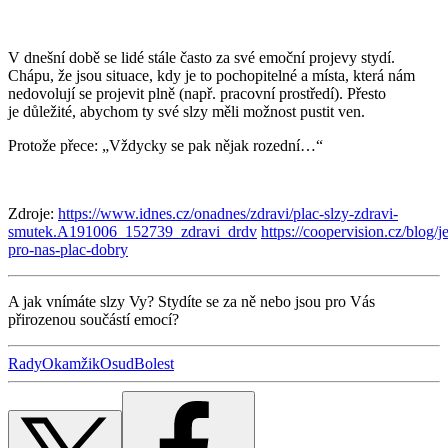
V dnešní době se lidé stále často za své emoční projevy stydí.
Chápu, že jsou situace, kdy je to pochopitelné a místa, která nám
nedovolují se projevit plně (např. pracovní prostředí). Přesto
je důležité, abychom ty své slzy měli možnost pustit ven.
Protože přece: „Vždycky se pak nějak rozední…
“
Zdroje:
https://www.idnes.cz/onadnes/zdravi/plac-slzy-zdravi-
smutek.A191006_152739_zdravi_drdv
https://coopervision.cz/blog/je
pro-nas-plac-dobry
A jak vnímáte slzy Vy? Stydíte se za ně nebo jsou pro Vás
přirozenou součástí emocí?
Rady
Okamžik
Osud
Bolest