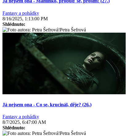
Já nejsem ona - Maminko, probuď se, prosím! (27.)
Fantasy a pohádky
8/16/2025, 1:13:00 PM
Shlédnuto:
Petra Šefrová
Já nejsem ona - Co se, krucinál, děje? (26.)
Fantasy a pohádky
8/7/2025, 6:47:00 AM
Shlédnuto:
Petra Šefrová