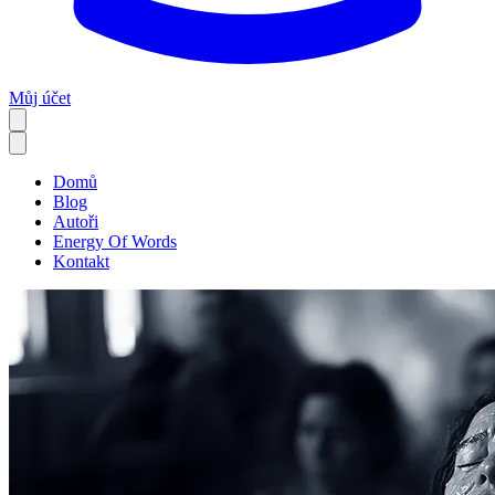
Můj účet
Domů
Blog
Autoři
Energy Of Words
Kontakt