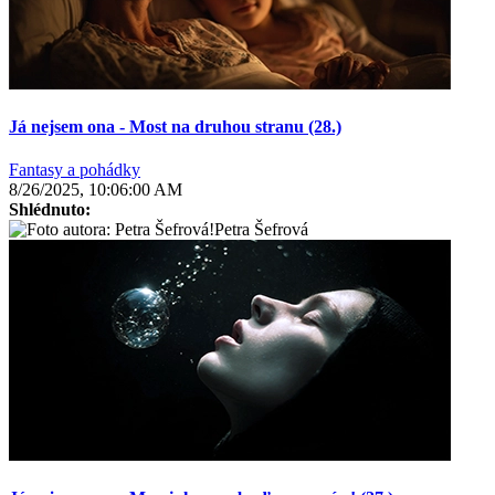
Já nejsem ona - Most na druhou stranu (28.)
Fantasy a pohádky
8/26/2025, 10:06:00 AM
Shlédnuto:
Petra Šefrová