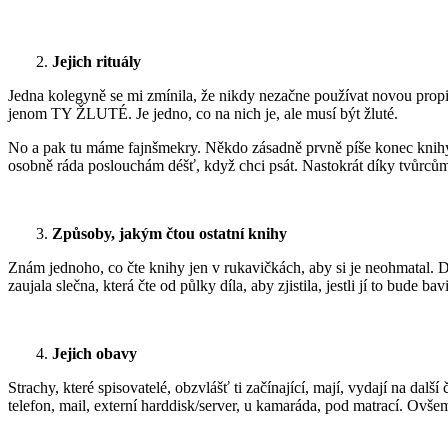
2.
Jejich rituály
Jedna kolegyně se mi zmínila, že nikdy nezačne používat novou propis
jenom TY ŽLUTÉ. Je jedno, co na nich je, ale musí být žluté.
No a pak tu máme fajnšmekry. Někdo zásadně prvně píše konec knihy.
osobně ráda poslouchám déšť, když chci psát. Nastokrát díky tvůr
3.
Způsoby, jakým čtou ostatní knihy
Znám jednoho, co čte knihy jen v rukavičkách, aby si je neohmatal. D
zaujala slečna, která čte od půlky díla, aby zjistila, jestli jí to bude bavi
4.
Jejich obavy
Strachy, které spisovatelé, obzvlášť ti začínající, mají, vydají na dal
telefon, mail, externí harddisk/server, u kamaráda, pod matrací. Ovšem