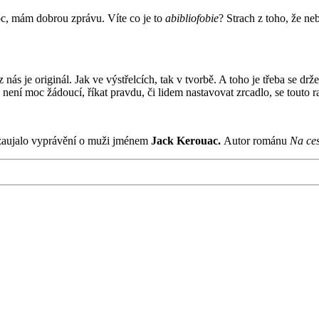
moc, mám dobrou zprávu. Víte co je to
abibliofobie
? Strach z toho, že neb
ás je originál. Jak ve výstřelcích, tak v tvorbě. A toho je třeba se drž
 není moc žádoucí, říkat pravdu, či lidem nastavovat zrcadlo, se touto r
é zaujalo vyprávění o muži jménem
Jack Kerouac.
Autor románu
Na ces