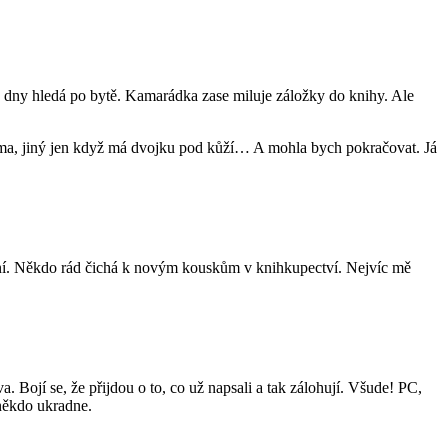
va dny hledá po bytě. Kamarádka zase miluje záložky do knihy. Ale
tma, jiný jen když má dvojku pod kůží… A mohla bych pokračovat. Já
letní. Někdo rád čichá k novým kouskům v knihkupectví. Nejvíc mě
a. Bojí se, že přijdou o to, co už napsali a tak zálohují. Všude! PC,
 někdo ukradne.