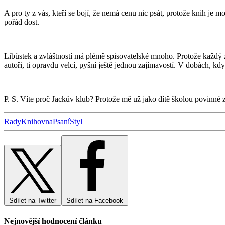
A pro ty z vás, kteří se bojí, že nemá cenu nic psát, protože knih je 
pořád dost.
Libůstek a zvláštností má plémě spisovatelské mnoho. Protože každý z n
autoři, ti opravdu velcí, pyšní ještě jednou zajímavostí. V dobách, kdy
P. S. Víte proč Jackův klub? Protože mě už jako dítě školou povinn
Rady
Knihovna
Psaní
Styl
Sdílet na Twitter
Sdílet na Facebook
Nejnovější hodnocení článku