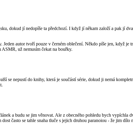
ku, dokud jí nedopíše ta předchozí. I když jí někam založí a pak jí d
 Jeden autor tvoří pouze v černém oblečení. Někdo píše jen, když je 
cům ASMR, už nemusím čekat na bouřky.
alší se nepustí do knihy, která je součástí série, dokud ji nemá komp
t.
ší článek a budu se jim věnovat. Ale z obecného pohledu bych vypíchla dv
 dost často se tahle snaha tluče s jejich druhou paranoiou - že jim dílo