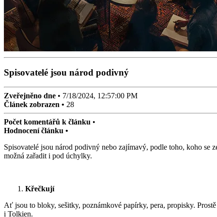
Spisovatelé jsou národ podivný
Zveřejněno dne
•
7/18/2024, 12:57:00 PM
Článek zobrazen •
28
Počet komentářů k článku
•
Hodnocení článku •
Spisovatelé jsou národ podivný nebo zajímavý, podle toho, koho se zept
možná zařadit i pod úchylky.
1.
Křečkují
Ať jsou to bloky, sešitky, poznámkové papírky, pera, propisky. Prost
i Tolkien.