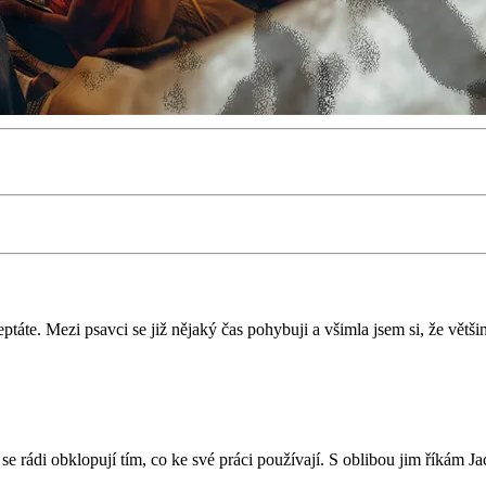
áte. Mezi psavci se již nějaký čas pohybuji a všimla jsem si, že většina
ě se rádi obklopují tím, co ke své práci používají. S oblibou jim říká