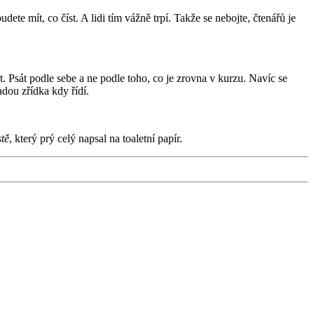
udete mít, co číst. A lidi tím vážně trpí. Takže se nebojte, čtenářů je
et. Psát podle sebe a ne podle toho, co je zrovna v kurzu. Navíc se
adou zřídka kdy řídí.
tě
, který prý celý napsal na toaletní papír.