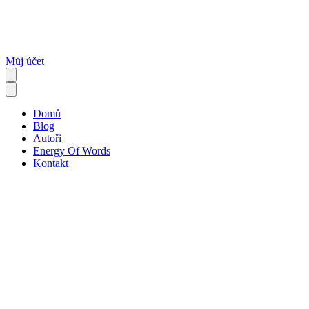
Můj účet
Domů
Blog
Autoři
Energy Of Words
Kontakt