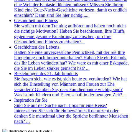
eine Welt der Fantasie flüchten müssen? Müssen Sie Ihrem
Kind eine Gute-Nacht-Geschichte vorlesen, damit es endlich
einschläft? Dann sind Sie hier richtig......
Gesundheit und Fitness
Sie wollen mit dem Training aufhören und haben noch nicht
die richtige Motivation? Haben Sie beschlossen, Ihre Bluffs
gegen eine gesunde Ernährung zu tauschen, um Ihre
Gesundheit und Fitness zu erhalten?...
Geschichten des Lebens
Hatten Sie eine unvergessliche Peinlichkeit, mit der Sie Ihre
Umgebung noch immer unterhalten? Haben Sie ein Erlebnis,
das Ihr Leben verändert hat? Wie wäre es mit einer Eskapade,
die Sie im Leben stärker gemacht hat? ...
Beziehungen des 21. Jahrhunderts
Sie fragen sich, wie es ist, sich heute zu verabreden? Wie hat
sich die Einstellung von Männern und Frauen zur Ehe
verändert? Glauben Sie, dass Familienbande wichtig sind?
Was ist mit Kindern und Elternschaft in der heutigen Zeit? ...
Inspiration für Sie
Sind Sie auf der Suche nach Tipps für eine Reise?
Interessieren Sie sich für ein bewährtes Kochrezept oder
denken Sie manchmal über die Sprüche berühmter Menschen
nach? ...