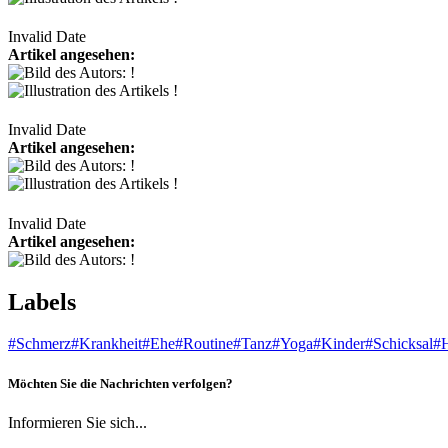
Invalid Date
Artikel angesehen:
Invalid Date
Artikel angesehen:
Invalid Date
Artikel angesehen:
Labels
#Schmerz
#Krankheit
#Ehe
#Routine
#Tanz
#Yoga
#Kinder
#Schicksal
#
Möchten Sie die Nachrichten verfolgen?
Informieren Sie sich...